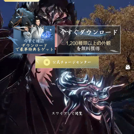
【 ニュース】
【最新衣装】心韻追声で自分だけのスタイルを作ろう！
2026.08.05
【 お知らせ】
『逆水寒』バージョン1.3.1アップデートのお知らせ
2026.07.30
【 ニュース】
【四海無拘】を着用し、心の赴くままに江湖を駆け巡れ！
2026.07.22
公式チャージセンター
【 ニュース】
江湖で最も神秘的な衣装【水の如く幽華】が、今週の木曜日にショップに登場します
2026.07.08
プライバシーポリシー
,
利用規約
©1997-
2026
スワイプして閲覧
NetEase,Inc.All Rights Reserved
Contact Us:
justice@global.netease.com
特定商取引法に基づく表示
,
資金決済法に基づく表示