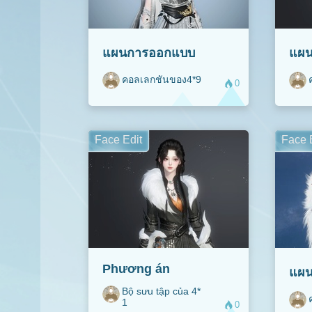
แผนการ​ออกแบบ
แผน
คอลเลกชันของ4*9
0
Face Edit
Face 
Phương án
แผน
Bộ sưu tập của 4*
1
0