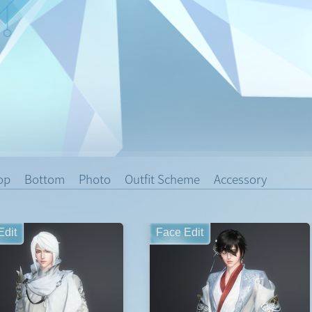
op
Bottom
Photo
Outfit Scheme
Accessory
Edit
Face Edit