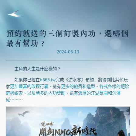
預約就送的三個訂製內功，選哪個
最有幫助？
2024-06-13
主角的人生是什麼樣的？
如果你已經在
h666.tw
完成《逆水寒》預約，將得到比其他玩
家
更加豐富的啟程行囊、
擁有
更多的旅費和造型、各式各樣的絕珍
奇遇線索、以及諸多的內功獎勵、還有濃厚的江湖氛圍和沉浸
感………