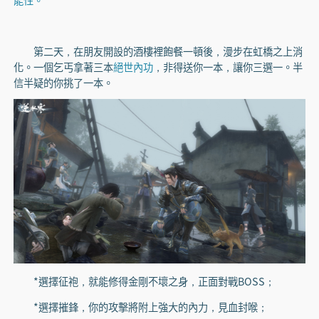
第二天，在朋友開設的酒樓裡飽餐一頓後，漫步在虹橋之上消
化。一個乞丐拿著三本
絕世內功
，非得送你一本，讓你三選一。半
信半疑的你挑了一本。
*選擇征袍，就能修得金剛不壞之身，正面對戰BOSS；
*選擇摧鋒，你的攻擊將附上強大的內力，見血封喉；