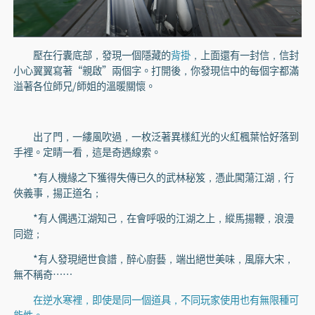
壓在行囊底部，發現一個隱藏的
背掛
，上面還有一封信，信封
小心翼翼寫著“親啟”兩個字。打開後，你發現信中的每個字都滿
溢著各位師兄/師姐的溫暖關懷。
出了門，一縷風吹過，一枚泛著異樣紅光的火紅楓葉恰好落到
手裡。定睛一看，這是奇遇線索。
*有人機緣之下獲得失傳已久的武林秘笈，憑此闖蕩江湖，行
俠義事，揚正道名；
*有人偶遇江湖知己，在會呼吸的江湖之上，縱馬揚鞭，浪漫
同遊；
*有人發現絕世食譜，醉心廚藝，端出絕世美味，風靡大宋，
無不稱奇……
在逆水寒裡，即使是同一個道具，不同玩家使用也有無限種可
能性。