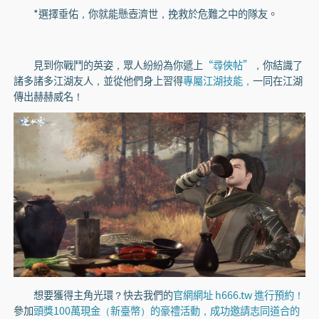
*選擇垂佑，你就能懸壺濟世，挽救於危難之中的隊友。
見到你戰鬥的英姿，眾人紛紛為你遞上
“尋俠帖”
，你結識了
諸多諸多江湖友人，並從他們身上習得
專屬江湖技能，
一同在江湖
傳出赫赫威名！
想要獲得主角光環？快去我們的
官網網址 h666.tw 進行預約！
參加
頭獎100萬現金（新臺幣）的豪禮活動，成功邀請志同道合的