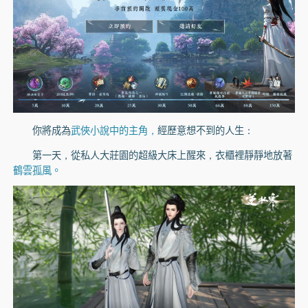
你將成為
武俠小說中的主角，
經歷意想不到的人生：
第一天，從私人大莊園的超級大床上醒來，衣櫃裡靜靜地放著
鶴雲孤風。