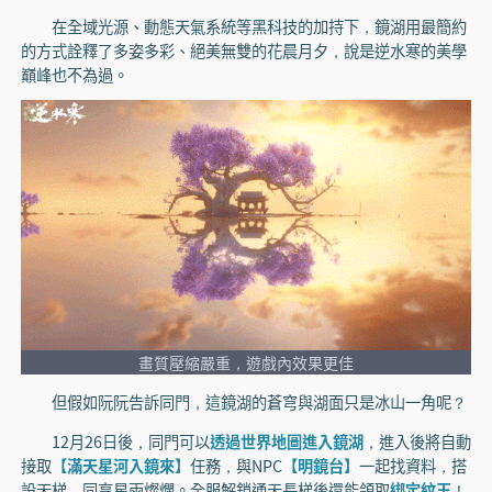
在全域光源、動態天氣系統等黑科技的加持下，鏡湖用最簡約
的方式詮釋了多姿多彩、絕美無雙的花晨月夕，說是逆水寒的美學
巔峰也不為過。
畫質壓縮嚴重，遊戲內效果更佳
但假如阮阮告訴同門，這鏡湖的蒼穹與湖面只是冰山一角呢？
12月26日後，同門可以
透過世界地圖進入鏡湖
，進入後將自動
接取
【滿天星河入鏡來】
任務，與NPC
【明鏡台】
一起找資料，搭
設天梯，同享星雨燦爛。全服解鎖通天長梯後還能領取
綁定紋玉
！