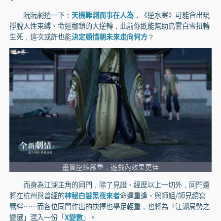
阮阮劇透一下：
天機難測而事在人為
，《逆水寒》可能會出現
掙脫人性束縛、命運枷鎖的大逆轉，此前你既能幫助烏雲白雪扭轉
生死，這次或許也能
決定顧惜朝未來走向何方
？
畫質壓縮嚴重，遊戲內效果更佳
而身為江湖主角的同門，除了見證、經歷以上一切外，同門還
將在杭州與曾經的
神秘白髮黑夜來者
命運重逢、與師姐/師兄續寫
羈絆……而各位同門作出的抉擇也舉足輕重，也將為「江湖局勢之
變遷」混入一份「
X變數
」。