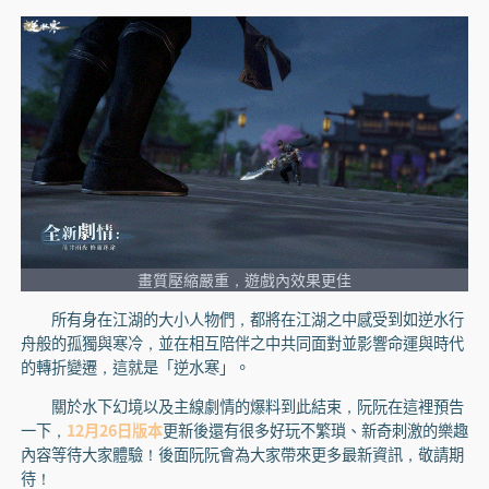
畫質壓縮嚴重，遊戲內效果更佳
所有身在江湖的大小人物們，都將在江湖之中感受到如逆水行
舟般的孤獨與寒冷，並在相互陪伴之中共同面對並影響命運與時代
的轉折變遷，這就是「逆水寒」。
關於水下幻境以及主線劇情的爆料到此結束，阮阮在這裡預告
一下，
12月26日版本
更新後還有很多好玩不繁瑣、新奇刺激的樂趣
內容等待大家體驗！後面阮阮會為大家帶來更多最新資訊，敬請期
待！