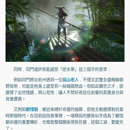
同時，同門或許就能感受「逆水寒」這三個字的意思：
例如同門將在杭州遇到一位
孤山老人
，不僅文武雙全還略解朝
野局勢，也能從他身上感受到一絲報國熱血。但如此曠世之才，卻
選擇了出世隱遁，明心見性，讓人不禁好奇這位前輩的真實身分與
背後遭遇。
又例如
顧惜朝
，被迫束縛於命運的枷鎖，但他主動選擇對抗當
時那個時代。在目前這段故事裡，一場棋局的勝負似乎成為了顧惜
朝命運的重要轉折，也導致整個關係情勢巨變，這個江湖，要變天
了。