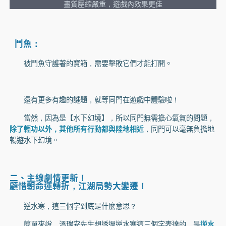
畫質壓縮嚴重，遊戲內效果更佳
鬥魚：
被鬥魚守護著的寶箱，需要擊敗它們才能打開。
還有更多有趣的謎題，就等同門在遊戲中體驗啦！
當然，因為是【水下幻境】，所以同門無需擔心氧氣的問題，
除了輕功以外，其他所有行動都與陸地相近
，同門可以毫無負擔地
暢遊水下幻境。
二、主線劇情更新！
顧惜朝命運轉折，江湖局勢大變遷！
逆水寒，這三個字到底是什麼意思？
簡單來說，溫瑞安先生想透過逆水寒這三個字表達的，是
逆水