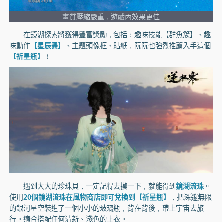
畫質壓縮嚴重，遊戲內效果更佳
在鏡湖探索將獲得豐富獎勵，包括：趣味技能【群魚簇】、趣
味動作
【星辰舞】
、主題頭像框、貼紙，阮阮也強烈推薦入手這個
【祈星瓶】
！
遇到大大的珍珠貝，一定記得去摸一下，就能得到
鏡湖流珠
。
使用
20個鏡湖流珠在風物商店即可兌換到【祈星瓶】
，把深邃無限
的銀河星空裝進了一個小小的玻璃瓶，背在背後，帶上宇宙去旅
行。適合搭配任何清新、淺色的上衣。