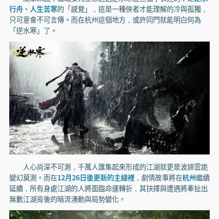
行舟、人生苦寒
的「感覺」，這是一種俠者才能理解的冷與孤獨，
只可意會不可言傳。而在杭州這個地方，或許同門就能明白何為
「逆水寒」了。
人心尚深不可測，千萬人匯集起來形成的江湖就更是波諦雲詭
變幻莫測。而在
12月26日後更新的主線裡
，劇情故事將在
杭州
繼續
延續，所有身處江湖的人將面臨命運轉折，其抉擇與遭遇將牽扯出
無數江湖背後的暗流湧動與局勢變化。