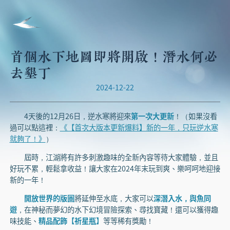
首個水下地圖即將開啟！潛水何必
去墾丁
2024-12-22
4天後的12月26日，逆水寒將迎來
第一次大更新
！（如果沒看
過可以點這裡：
《【首次大版本更新爆料】新的一年，只玩逆水寒
就夠了！》
）
屆時，江湖將有許多刺激趣味的全新內容等待大家體驗，並且
好玩不累，輕鬆拿收益！讓大家在2024年末玩到爽、樂呵呵地迎接
新的一年！
開放世界的版圖
將延伸至水底，大家可以
深潛入水，與魚同
遊
，在神秘而夢幻的水下幻境冒險探索、尋找寶藏！還可以獲得趣
味技能、
精品配飾【祈星瓶】
等等稀有獎勵！