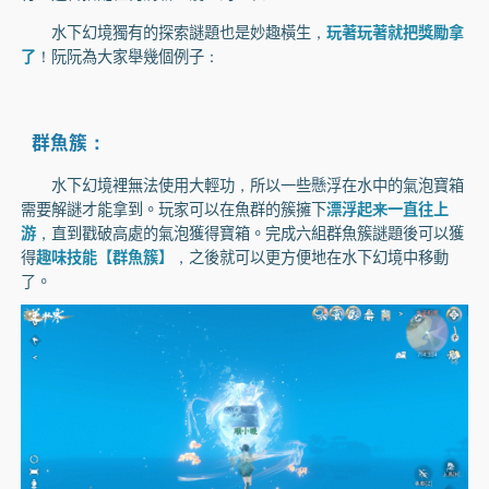
水下幻境獨有的探索謎題也是妙趣橫生，
玩著玩著就把獎勵拿
了
！阮阮為大家舉幾個例子：
群魚簇：
水下幻境裡無法使用大輕功，所以一些懸浮在水中的氣泡寶箱
需要解謎才能拿到。玩家可以在魚群的簇擁下
漂浮起来一直往上
游
，直到戳破高處的氣泡獲得寶箱。完成六組群魚簇謎題後可以獲
得
趣味技能【群魚簇】
，之後就可以更方便地在水下幻境中移動
了。