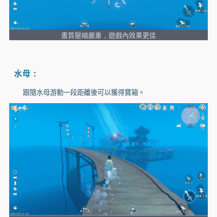
畫質壓縮嚴重，遊戲內效果更佳
水母：
跟隨水母游動一段距離後可以獲得寶箱。