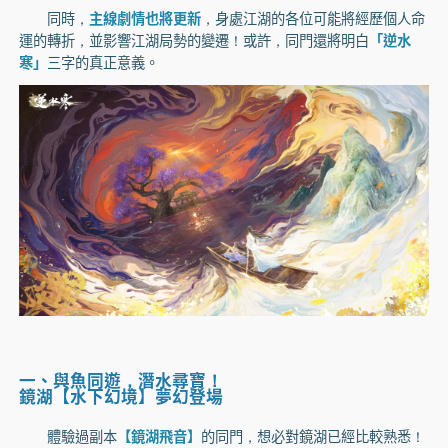
同時，
主線劇情也將更新
，身處江湖的各位可能將經歷個人命
運的轉折，並影響江湖局勢的變遷！或許，同門還將明白
「逆水
寒」
三字的真正意義。
一、與魚同遊，潛水尋寶！
鏡湖【水下幻境】夢幻登場
體驗過副本
【鏡湖飛音】
的同門，想必對鏡湖已經比較熟悉！