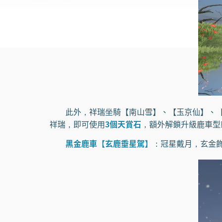
此外，祥瑞坐騎【南山雪】、【玉京仙】、【
祥瑞，即可使用
3個天賞石
，額外解鎖升級鹿車型
黑金鹿車【玄鹿垂星駕】
：冠星戴月，玄金