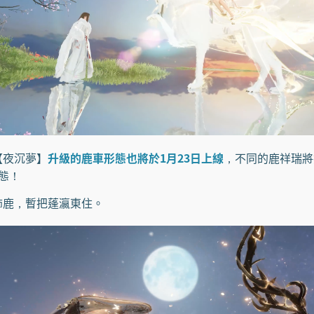
夜沉夢】
升級的鹿車形態也將於1月23日上線
，不同的鹿祥瑞將
態！
飾鹿，暫把蓬瀛東住。