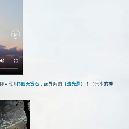
标
即可使用
3個天賞石
，額外解鎖
【流光溯】
！（原本的神