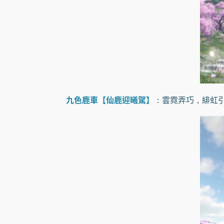
九色鹿車【仙鹿迎曦駕】
：雲霓弄巧，緋虹