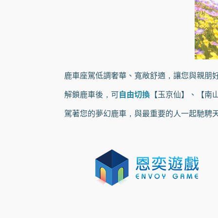
鹿車座駕低調奢華、寬敞舒適，讓您與親朋好
解鎖鹿車後，可
自由切換
【玉京仙】、【南
駕著您的夢幻鹿車，與最重要的人一起馳騁天