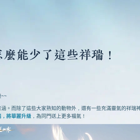
怎麼能少了這些祥瑞！
~~
。而除了這些大家熟知的動物外，還有一些充滿靈氣的祥瑞神
瑞，將華麗升級
，為同門送上更多福氣！