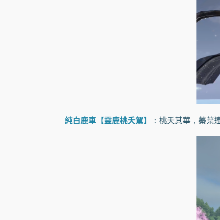
純白鹿車【靈鹿桃夭駕】
：桃夭其華，蓁葉