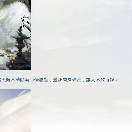
尾巴時不時隨著心情擺動，激起層層光芒，讓人不敢直視。