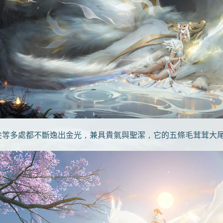
尖等多處都不斷逸出金光，兼具貴氣與聖潔，它的五條毛茸茸大