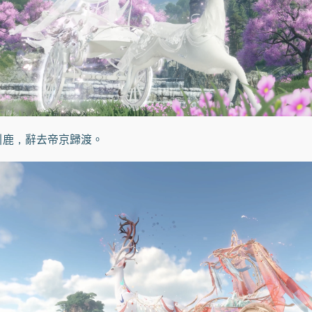
引鹿，辭去帝京歸渡。