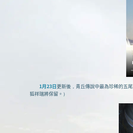
1月23日
更新後，青丘傳說中最為珍稀的五尾
狐祥瑞將保留。）