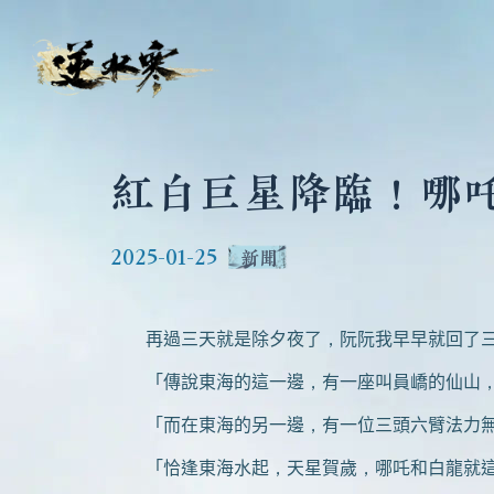
紅白巨星降臨！哪
2025-01-25
新聞
再過三天就是除夕夜了，阮阮我早早就回了三清
「傳說東海的這一邊，有一座叫員嶠的仙山，
「而在東海的另一邊，有一位三頭六臂法力無邊
「恰逢東海水起，天星賀歲，哪吒和白龍就這