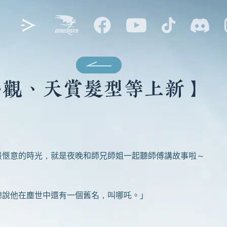
外觀、天賞髮型等上新】
愜意的時光，就是夜晚和師兄師姐一起聽師傅講故事啦～
說他在塵世中還有一個舊名，叫哪吒。」