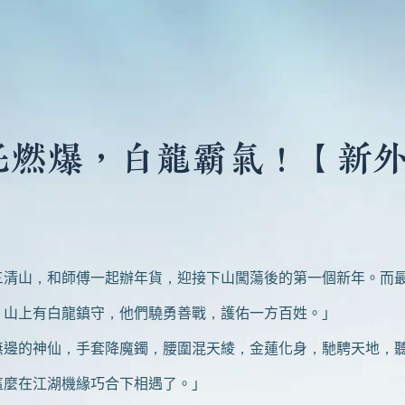
吒燃爆，白龍霸氣！【新
山，和師傅一起辦年貨，迎接下山闖蕩後的第一個新年。而最
山上有白龍鎮守，他們驍勇善戰，護佑一方百姓。」
的神仙，手套降魔鐲，腰圍混天綾，金蓮化身，馳騁天地，聽
麼在江湖機緣巧合下相遇了。」