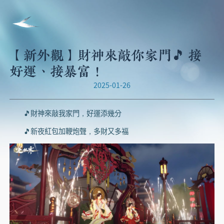
【新外觀】財神來敲你家門🎵 接
好運、接暴富！
2025-01-26
🎵財神來敲我家門，好運添幾分
🎵新夜紅包加鞭炮聲，多財又多福