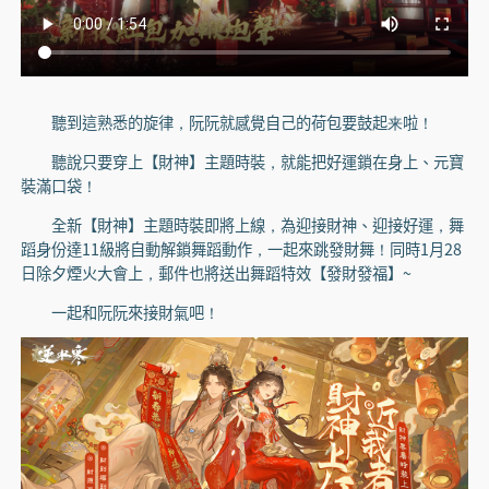
聽到這熟悉的旋律，阮阮就感覺自己的荷包要鼓起来啦！
聽說只要穿上【財神】主題時裝，就能把好運鎖在身上、元寶
裝滿口袋！
全新【財神】主題時裝即將上線，為迎接財神、迎接好運，舞
蹈身份達11級將自動解鎖舞蹈動作，一起來跳發財舞！同時1月28
日除夕煙火大會上，郵件也將送出舞蹈特效【發財發福】~
一起和阮阮來接財氣吧！