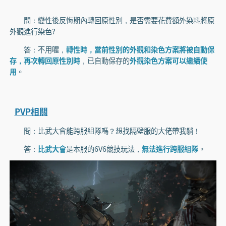
問：變性後反悔期內轉回原性別，是否需要花費額外染料將原
外觀進行染色?
答：不用喔，
轉性時，當前性別的外觀和染色方案將被自動保
存，再次轉回原性別時
，已自動保存的
外觀染色方案可以繼續使
用
。
PVP相關
問：比武大會能跨服組隊嗎？想找隔壁服的大佬帶我躺！
答：
比武大會
是本服的6V6競技玩法，
無法進行跨服組隊
。