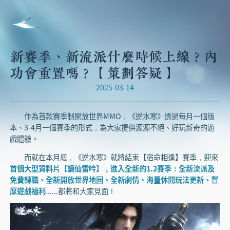
新賽季、新流派什麼時候上線？內
功會重置嗎？【策劃答疑】
2025-03-14
作為首款賽季制開放世界MMO，《逆水寒》透過每月一個版
本、3-4月一個賽季的形式，為大家提供源源不絕、好玩新奇的遊
戲體驗。
而就在本月底，《逆水寒》就將結束【宿命相逢】賽季，迎來
首個大型資料片【謫仙雷吟】，進入全新的1.2賽季：全新流派及
免費轉職、全新開放世界地圖、全新劇情、海量休閒玩法更新、豐
厚遊戲福利
......都將和大家見面！