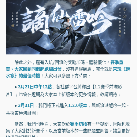
除此之外，還有入坑/回流的獎勵加碼、體驗優化。
賽季重
置、大家回到同個起跑線出發
，沒有追趕顧慮，完全就是
來玩《逆
水寒》的最佳時機
！大家可以參照下方時間：
3月21日中午12點
，各社群平台將釋出【1.2賽季前瞻影
●
片】；也會在近期為大家奉上新版本的更多情報，敬請期待；
3月31日
，我們將正式進入
1.2.0版本
，與新流派龍吟一起、
●
共探東極海謎團！
當然，我們也明白，大家對於
賽季切換
有一些疑問，阮阮也收
集了大家對於新賽季、以及當前版本的一些問題並解答。讓您更好