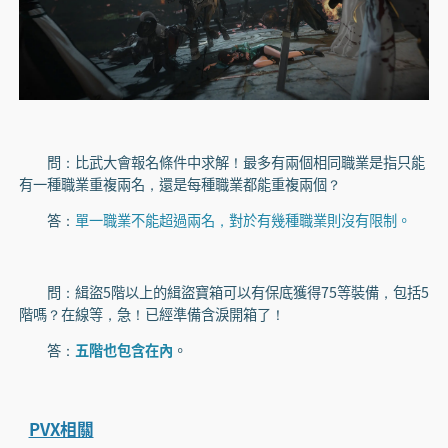
問：比武大會報名條件中求解！最多有兩個相同職業是指只能
有一種職業重複兩名，還是每種職業都能重複兩個？
答：
單一職業不能超過兩名，對於有幾種職業則沒有限制。
問：緝盜5階以上的緝盜寶箱可以有保底獲得75等裝備，包括5
階嗎？在線等，急！已經準備含淚開箱了！
答：
五階也包含在內
。
PVX相關