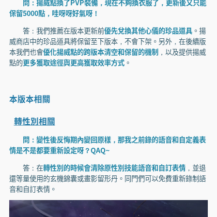
問：揚威點換了PVP裝備，現在不夠換衣服了，更新後又只能
保留5000點，哇呀呀好氣呀！
答：我們推薦在版本更新前
優先兌換其他心儀的珍品道具
。揚
威商店中的珍品道具將保留至下版本，不會下架。另外，在後續版
本我們也會
優化揚威點的跨版本清空和保留的機制
，以及提供揚威
點的
更多獲取途徑與更高獲取效率方式
。
本版本相關
轉性別相關
問：變性後反悔期內變回原樣，那我之前錄的語音和自定義表
情是不是都要重新設定呀？QAQ~
答：在
轉性別的時候會清除原性別技能語音和自訂表情
，並退
還等量使用的玄機錦囊或畫影留形丹。同門們可以免費重新錄制語
音和自訂表情。