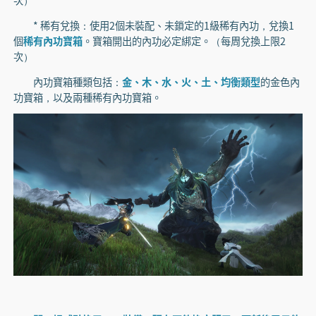
* 稀有兌換：使用2個未裝配、未鎖定的1級稀有內功，兌換1
個
稀有內功寶箱
。寶箱開出的內功必定綁定。（每周兌換上限2
次）
內功寶箱種類包括：
金、木、水、火、土、均衡類型
的金色內
功寶箱，以及兩種稀有內功寶箱。