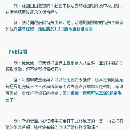
問：莊園囤囤鼠提問！莊園中秋活動的莊園組件及中秋月餅，
在活動結束後能永久保留吗？
答：限時開啟莊園特殊主題活動，活動期間獲取的特殊主題系
列組件
都會保留，活動將於1.2.1版本更新後關閉
PVE相關
問：急急急！每天暴打世界王蠱樹藥人八百遍，並消耗委託令
領取獎勵，但不會獲得雷鳴石？
答：每週擊敗蠱樹藥人
獲得，
可以使用委託令
版本更新剛開始
每週只能完成一次。
然而隨著每周過去會逐步增加追趕機制，每週
後續一週就可以拿滿9顆雷鳴
可累積一次獲得雷鳴石的機會，因此
石
了!
問：新的碧血丹心任務中如果打了武林風雲的一隻，再去打其
他的流派首領，這樣會有新的流派活動任務獎勵嗎？