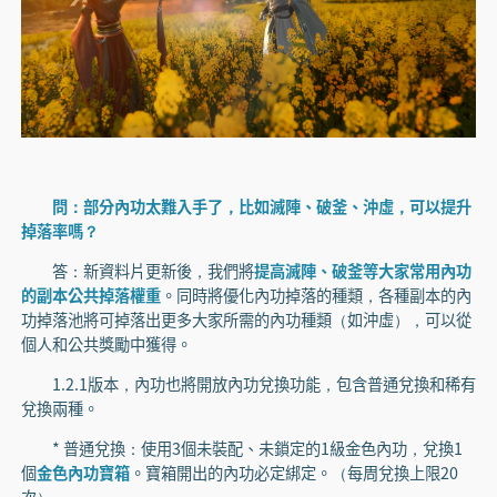
問：部分內功太難入手了，比如滅陣、破釜、沖虛，可以提升
掉落率嗎？
答：新資料片更新後，我們將
提高滅陣、破釜等大家常用內功
的副本公共掉落權重
。同時將優化內功掉落的種類，各種副本的內
功掉落池將可掉落出更多大家所需的內功種類（如沖虛），可以從
個人和公共獎勵中獲得。
1.2.1版本，內功也將開放內功兌換功能，包含普通兌換和稀有
兌換兩種。
* 普通兌換：使用3個未裝配、未鎖定的1級金色內功，兌換1
個
金色內功寶箱
。寶箱開出的內功必定綁定。（每周兌換上限20
次）