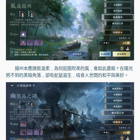
揚州本應旖旎溫柔，為何迎面吹來的風，會如此肅殺？在陽光
照不到的黑暗角落，卻有蛇鼠滋生，啃食人世間的和平與美好。