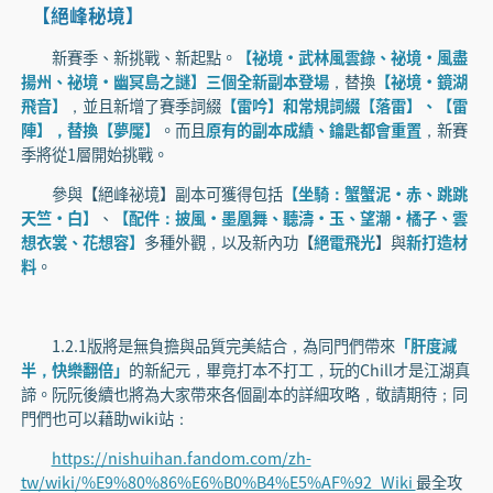
【絕峰秘境】
新賽季、新挑戰、新起點。
【祕境·武林風雲錄、祕境·風盡
揚州、祕境·幽冥島之謎】三個全新副本登場
，替換
【祕境·鏡湖
飛音】
，並且新增了賽季詞綴
【雷吟】和常規詞綴【落雷】、【雷
陣】，替換【夢魘】
。而且
原有的副本成績、鑰匙都會重置
，新賽
季將從1層開始挑戰。
參與【絕峰祕境】副本可獲得包括
【坐騎：蟹蟹泥·赤、跳跳
天竺·白】
、
【配件：披風·墨凰舞、聽濤·玉、望潮·橘子、雲
想衣裳、花想容】
多種外觀，以及新內功【
絕電飛光
】與
新打造材
料
。
1.2.1版將是無負擔與品質完美結合，為同門們帶來
「肝度減
半，快樂翻倍」
的新紀元，畢竟打本不打工，玩的Chill才是江湖真
諦。阮阮後續也將為大家帶來各個副本的詳細攻略，敬請期待；同
門們也可以藉助wiki站：
https://nishuihan.fandom.com/zh-
tw/wiki/%E9%80%86%E6%B0%B4%E5%AF%92_Wiki
最全攻