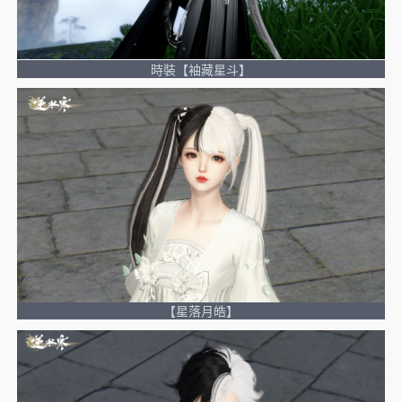
時裝【袖藏星斗】
【星落月皓】