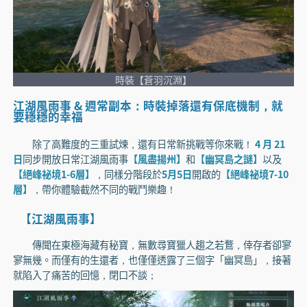
時裝【蒼羽沉淵】
江湖風雨事 & 週常副本：時裝掉落還有保底機制，就
要穩穩的幸福
除了高難度的三重試煉，還有日常新挑戰等你來戰！
4 月 21
日
同步開放日常江湖風雨事
【風盡揚州】
和
【幽冥島之謎】
以及
【絕峰祕境1-6層】
，同樣分階段於
5月5日
開啟的
【絕峰祕境7-10
層】
，帶你體驗截然不同的戰鬥樂趣！
【江湖風雨事】
傳聞在東極海藏有秘寶，無數尋寶獵人趨之若鶩，倖存者卻寥
寥無幾。而僅有的生還者，也僅僅透露了三個字「幽冥島」，接著
就陷入了痛苦的回憶，閉口不談；