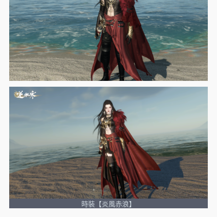
時裝【炎風赤浪】