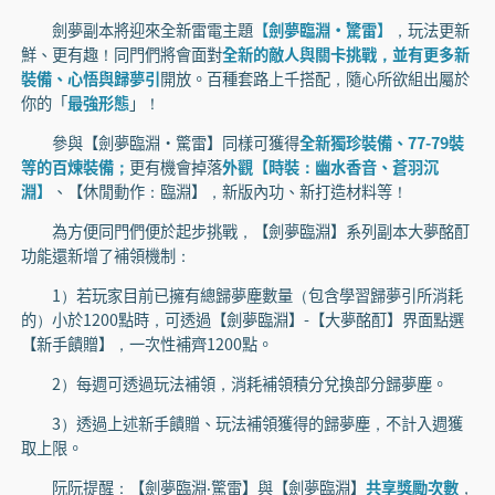
劍夢副本將迎來全新雷電主題
【劍夢臨淵·驚雷】
，玩法更新
鮮、更有趣！同門們將會面對
全新的敵人與關卡挑戰，並有更多新
裝備、心悟與歸夢引
開放。百種套路上千搭配，隨心所欲組出屬於
你的「
最強形態
」！
參與【劍夢臨淵·驚雷】同樣可獲得
全新獨珍裝備、77-79裝
等的百煉裝備；
更有機會掉落
外觀【時裝：幽水香音、蒼羽沉
淵】
、【休閒動作：臨淵】，新版內功、新打造材料等！
為方便同門們便於起步挑戰，【劍夢臨淵】系列副本大夢酩酊
功能還新增了補領機制：
1）若玩家目前已擁有總歸夢塵數量（包含學習歸夢引所消耗
的）小於1200點時，可透過【劍夢臨淵】-【大夢酩酊】界面點選
【新手饋贈】，一次性補齊1200點。
2）每週可透過玩法補領，消耗補領積分兌換部分歸夢塵。
3）透過上述新手饋贈、玩法補領獲得的歸夢塵，不計入週獲
取上限。
阮阮提醒：【劍夢臨淵‧驚雷】與【劍夢臨淵】
共享獎勵次數
，