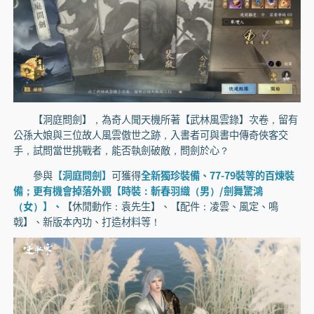
【洞庭問劍】，為奇人聞天機所著【武林風雲錄】次卷，留有
公孫大娘與三位故人風雲傲世之跡，入書者可與書中傳奇俠客交
手，試問當世挑戰者，能否執劍破敵，問劍於心？
參與
【洞庭問劍】
可獲得
全新獨珍裝備、77-79裝等的百煉裝
備；更有機會掉落外觀【時裝：斬春羽織（男）/劍舞驚鴻
（女）】、
【休閒動作：袁先生】、【配件：凌雲、風定、鳴
戟】、新版本內功、打造材料等！