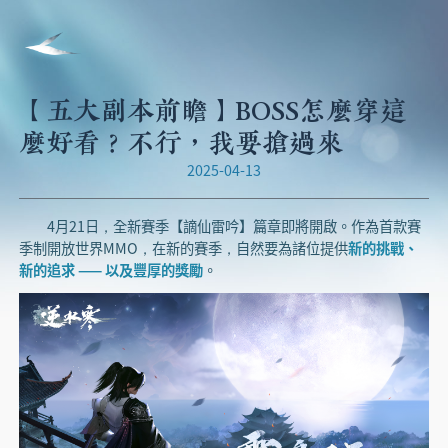
【五大副本前瞻】BOSS怎麼穿這
麼好看？不行，我要搶過來
2025-04-13
4月21日，全新賽季【謫仙雷吟】篇章即將開啟。作為首款賽
季制開放世界MMO，在新的賽季，自然要為諸位提供
新的挑戰、
新的追求 —— 以及豐厚的獎勵
。