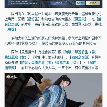
同門將在【風盡揚州】副本中直抵瘦馬門老巢，體驗全新的竹
上戰鬥，迎戰【
易竹生
】和勾魂奪魄的大當家【
鳳還巢
】；在【
幽
冥島之謎
】副本中，將前往海盜盤踞的島嶼，面對騖人巨獸，挑戰
【鬼鯊】
。
為助力初入江湖的新朋友們快速追趕，參與以上兩個新副本可
以獲得用於兌換75以上百煉裝備的寒光令和77等階的紫色裝備。
同時【風盡揚州】有機會掉落外觀【
時裝：琴逸竹生（男）、
簫歸鳳鳴（女）
】【傘配件：恨雨無絕】，【
幽冥島之謎
】有機率
掉落外觀【
時裝：炎風赤浪（男）/炎風赤浪（女）
】、【
配件：
龍牙鰩
】。而且不必擔心「臉太黑」一直不出，有保底機制在哦！