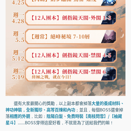
還有大家最關心的獎勵，以上副本都會掉落
大量的養成材料、
神功神裝，全新獨珍、高等百煉和內功
；並且，每個BOSS還會掉
落
相應的外觀
，比如：
陰陽白髮
、
免費時裝【南枝問雪】/【袖藏
星斗】
......BOSS穿得這麼好看，不就是為了送給我們的嘛！