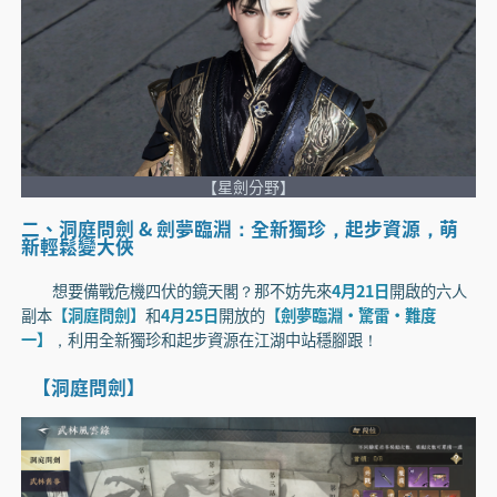
【星劍分野】
二、洞庭問劍 & 劍夢臨淵：全新獨珍，起步資源，萌
新輕鬆變大俠
想要備戰危機四伏的鏡天閣？那不妨先來
4月21日
開啟的六人
副本
【洞庭問劍】
和
4月25日
開放的
【劍夢臨淵·驚雷·難度
一】
，利用全新獨珍和起步資源在江湖中站穩腳跟！
【洞庭問劍】