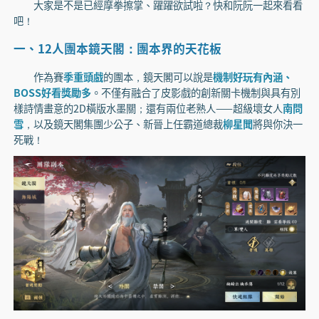
大家是不是已經摩拳擦掌、躍躍欲試啦？快和阮阮一起來看看
吧！
一、12人團本鏡天閣：團本界的天花板
作為賽
季重頭戲
的團本，鏡天閣可以說是
機制好玩有內涵、
BOSS好看獎勵多
。不僅有融合了皮影戲的創新關卡機制與具有別
樣詩情畫意的2D橫版水墨關；還有兩位老熟人——超級壞女人
南問
雪
，以及鏡天閣集團少公子、新晉上任霸道總裁
柳星聞
將與你決一
死戰！