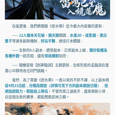
在版更後，我們將開啟《逆水寒》迄今最大內容量的更新：
——
12人團本天花板·鏡天閣
開啟，
水墨2D、皮影戲、黑白
雙子
等諸多創新機制，
好玩不難
，絕佳打本體驗；
—— 全新的6人副本、週常副本、日常副本上線，
獨珍裝備及
各種外觀
一起亮相，還有
保底機制
加持；
—— 隨機冒險【劍夢臨淵】主題更新，全新形態的孟臨淵在雷
霆心中靜待各位同門挑戰。
當然，為了貫徹《逆水寒》一直以來的不肝不課，以上副本將
從4月21日起，分階段開放（詳情可見下方的副本開放日曆）
，
拒
絕追趕壓力、輕鬆追上隊伍
！不管你是江湖高手，還是萌新小芽，
在這個全新的賽季，都能問鼎武林之巔。