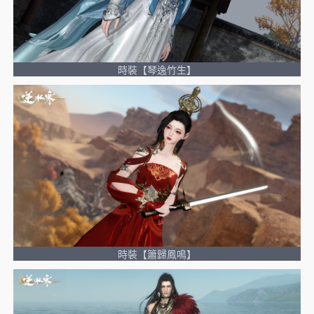
時裝【琴逸竹生】
時裝【簫歸鳳鳴】