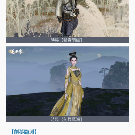
時裝【斬春羽織】
時裝【劍舞驚鴻】
【劍夢臨淵】