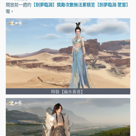
開放前一週的
【劍夢臨淵】獎勵次數無法累積至【劍夢臨淵‧驚雷】
喔。
時裝【幽水香音】