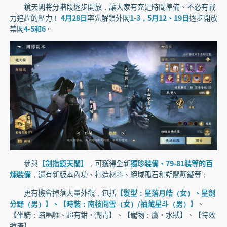
鏡天閣將分階段逐步開放，讓大家有充足時間準備、不必有戰
力追趕的壓力！
4月28日
率先解鎖外閣
1-3，5月12、19日
逐步開放
禁閣
4-5和6
。
參與
【劍指鏡天閣】
，可獲得全新
獨珍裝備、79-81裝等的百
煉裝備
，還有新版本內功、打造材料、絕域孤石和朔關韌鐵等；
更有機會掉落大量外觀，包括
【髮型：星落月皓（女）、星劍
分野（男）】、【時裝：南枝問雪（女）/袖藏星斗（男）】
、
【坐騎：踏墨騅、超有鉗·潮青】、【寵物：鷹·水狀】、【特效
遺產】