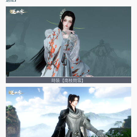
時裝【南枝問雪】