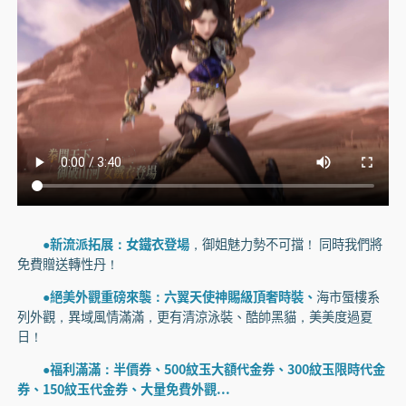
●新流派拓展：女鐵衣登場
，御姐魅力勢不可擋！ 同時我們將
免費贈送轉性丹！
●絕美外觀重磅來襲：六翼天使神賜級頂奢時裝、
海市蜃樓系
列外觀，異域風情滿滿，更有清涼泳裝、酷帥黑貓，美美度過夏
日！
●福利滿滿：半價券、500紋玉大額代金券、300紋玉限時代金
券、150紋玉代金券、大量免費外觀...