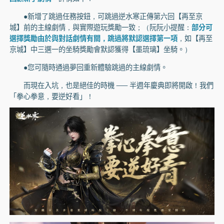
●新增了跳過任務按鈕，可跳過逆水寒正傳第六回【再至京
城】前的主線劇情，與實際遊玩獎勵一致；（阮阮小提醒：
部分可
選擇獎勵由於與對話劇情有關，跳過將默認選擇第一項
，如【再至
京城】中三選一的坐騎獎勵會默認獲得【墨琉璃】坐騎。）
●您可隨時通過夢回重新體驗跳過的主線劇情。
而現在入坑，也是絕佳的時機 —— 半週年慶典即將開啟！我們
「拳心拳意，要逆好看」！