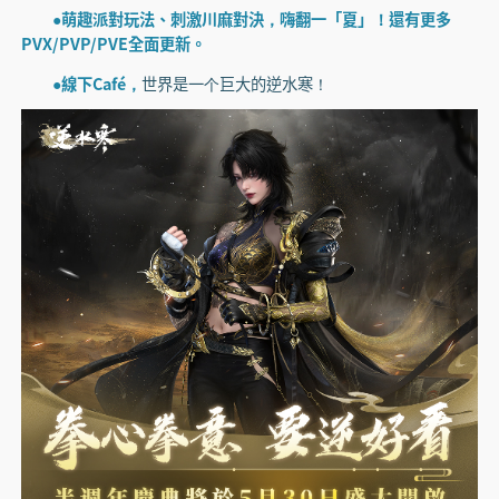
●萌趣派對玩法、刺激川麻對決，嗨翻一「夏」！還有更多
PVX/PVP/PVE全面更新。
●線下Café，
世界是一个巨大的逆水寒！