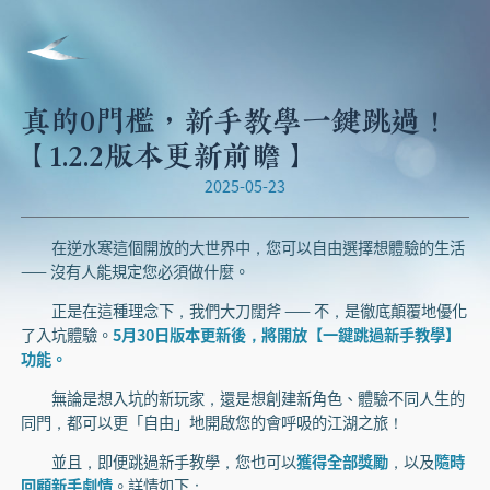
真的0門檻，新手教學一鍵跳過！
【1.2.2版本更新前瞻】
2025-05-23
在逆水寒這個開放的大世界中，您可以自由選擇想體驗的生活
—— 沒有人能規定您必須做什麼。
正是在這種理念下，我們大刀闊斧 —— 不，是徹底顛覆地優化
了入坑體驗。
5月30日版本更新後，將開放【一鍵跳過新手教學】
功能。
無論是想入坑的新玩家，還是想創建新角色、體驗不同人生的
同門，都可以更「自由」地開啟您的會呼吸的江湖之旅！
並且，即便跳過新手教學，您也可以
獲得全部獎勵
，以及
隨時
回顧新手劇情
。詳情如下：