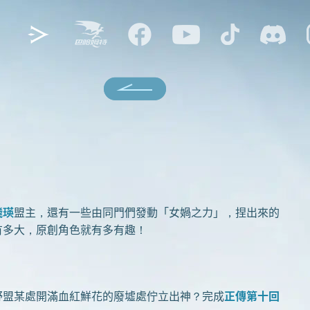
飛瑛
盟主，還有一些由同門們發動「女媧之力」，捏出來的
有多大，原創角色就有多有趣！
野盟某處開滿血紅鮮花的廢墟處佇立出神？完成
正傳第十回