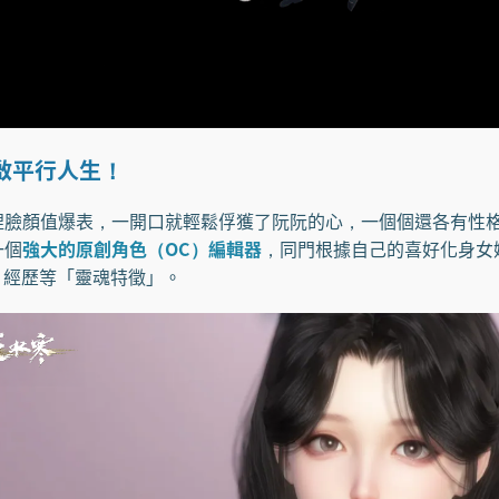
啟平行人生！
顏值爆表，一開口就輕鬆俘獲了阮阮的心，一個個還各有性格
一個
強大的原創角色（OC）編輯器
，同門根據自己的喜好化身女
、經歷等「靈魂特徵」。