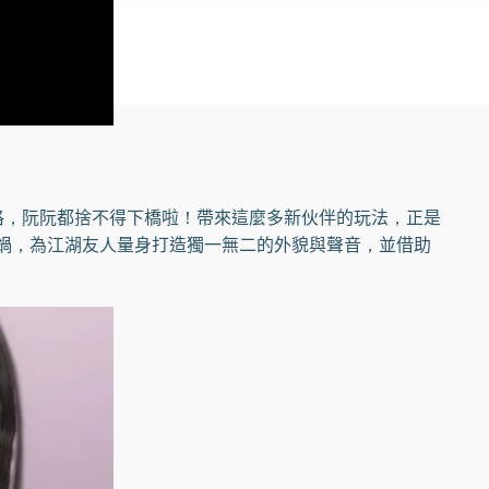
，阮阮都捨不得下橋啦！帶來這麼多新伙伴的玩法，正是
媧，為江湖友人量身打造獨一無二的外貌與聲音，並借助