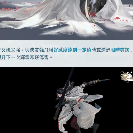
又颯又強。與俠友韓飛瑛
好感度達到一定值
時或透過
限時尋訪
提升下一次輝雪寒瑛傷害。