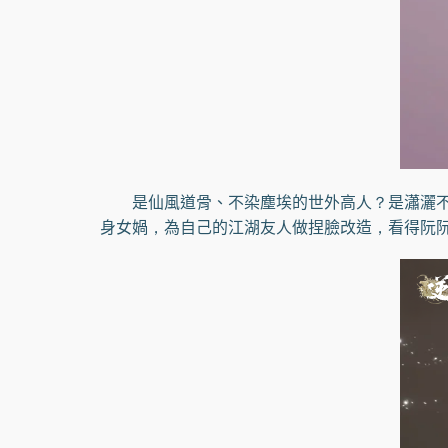
是仙風道骨、不染塵埃的世外高人？是瀟灑不羈
身女媧，為自己的江湖友人做捏臉改造，看得阮