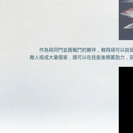
作為與同門並肩戰鬥的夥伴，韓飛瑛可以說是
敵人造成大量傷害，還可以在技能後積蓄勁力，