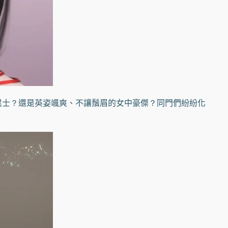
士？還是英姿颯爽、不讓鬚眉的女中豪傑？同門們紛紛化