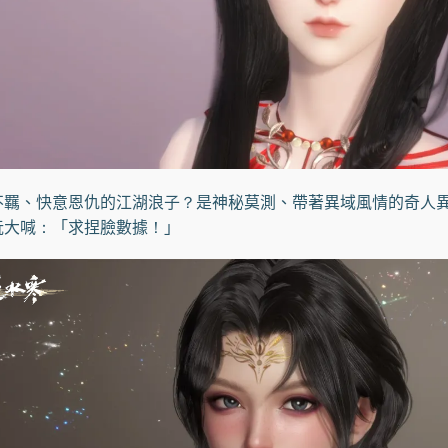
、快意恩仇的江湖浪子？是神秘莫測、帶著異域風情的奇人異
阮大喊：「求捏臉數據！」