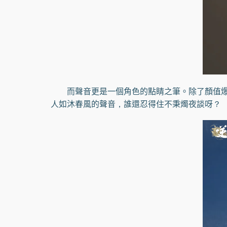
而聲音更是一個角色的點睛之筆。除了顏值爆表
人如沐春風的聲音，誰還忍得住不秉燭夜談呀？