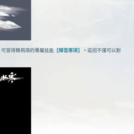
，可習得韓飛瑛的專屬技能
【輝雪寒瑛】
。這招不僅可以對