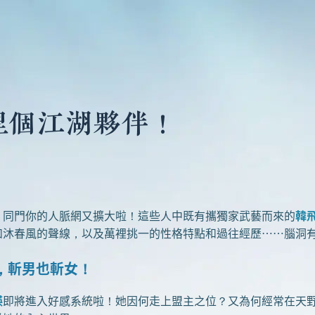
捏個江湖夥伴！
同門你的人脈網又擴大啦！這些人中既有攜獨家武藝而來的
韓
如沐春風的聲線，以及萬裡挑一的性格特點和過往經歷……腦洞
，斬男也斬女！
瑛
即將進入好感系統啦！她因何走上盟主之位？又為何經常在天