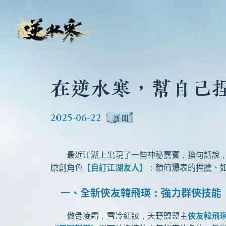
在逆水寒，幫自己
2025-06-22
新聞
最近江湖上出現了一些神秘嘉賓，換句話說，
原創角色
【自訂江湖友人】
：顏值爆表的捏臉、
一、全新俠友韓飛瑛：強力群俠技能
傲骨凌霜，雪冷紅妝，天野盟盟主
俠友韓飛