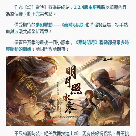
作為【謫仙雷吟】賽季最終站，
1.2.4版本更新
將以華麗內容
為整個賽季劃下完美句點。
備受期待的
夢幻聯動——《秦時明月》
也將強勢登場，攜手熱
血與浪漫共譜全新篇章！
儘管是賽季的最後一個小版本，
《秦時明月》聯動卻是眾多時
裝聯動的開始
！請同門敬請期待！
不只絢麗時裝、絕美武器接連上新，更有俠緣情侶裝、舞王挑