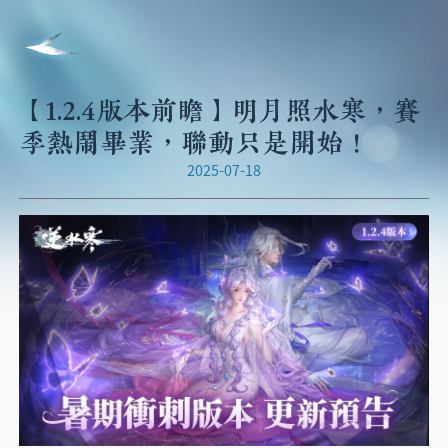
【1.2.4版本前瞻】明月照水寒，賽
季熱鬧畢業，聯動只是開始！
2025-07-18