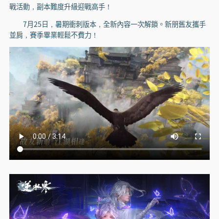
戰活動，副本難度升級迎戰高手！
7月25日，暑期衝刺版本，全新內容一次解鎖。新朋舊友攜手
並肩，賽季畢業輕鬆不費力！