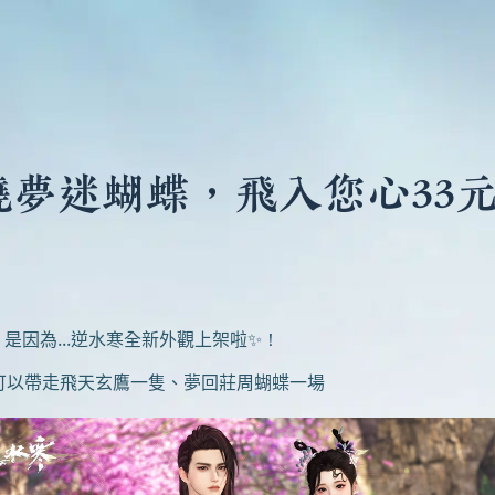
曉夢迷蝴蝶，飛入您心33
為...逆水寒全新外觀上架啦✨！
以帶走飛天玄鷹一隻、夢回莊周蝴蝶一場