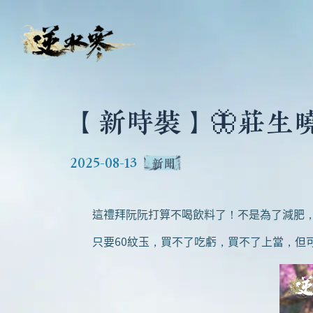
【新時裝】🦋莊生
2025-08-13
新聞
這禮拜阮阮打算不喝飲料了！不是為了減肥，是因
只要60紋玉，買不了吃虧，買不了上當，但可