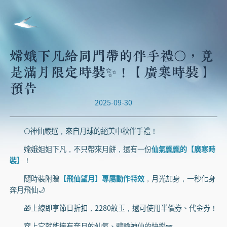
嫦娥下凡給同門帶的伴手禮🌕，竟
是滿月限定時裝✨！【廣寒時裝】
預告
2025-09-30
🌕神仙嚴選，來自月球的絕美中秋伴手禮！
嫦娥姐姐下凡，不只帶來月餅，還有一份
仙氣飄飄的【廣寒時
裝】
！
隨時裝附贈
【飛仙望月】專屬動作特效
，月光加身，一秒化身
奔月飛仙🌙
🎁上線即享節日折扣，2280紋玉，還可使用半價券、代金券！
穿上它就能擁有奔月的仙氣、體驗神仙的快樂🪽