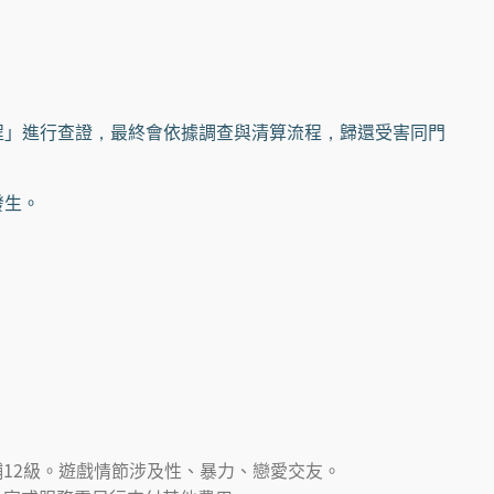
」進行查證，最終會依據調查與清算流程，歸還受害同門
發生。
12級。遊戲情節涉及性、暴力、戀愛交友。