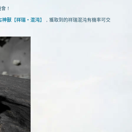
機會！
古神獸【祥瑞·混沌】
，獲取到的祥瑞混沌有機率可交