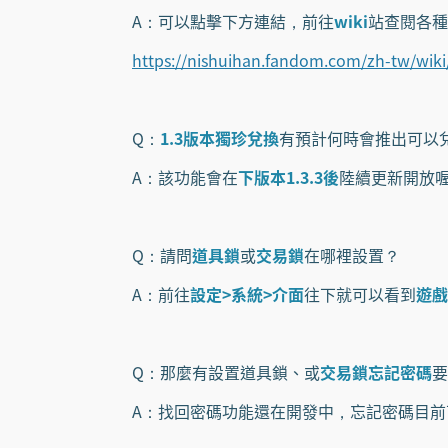
A：可以點擊下方連結，前往
wiki
站查閱各種
https://nishuihan.fandom.com/zh-tw
Q：
1.3版本獨珍兌換
有預計何時會推出可以
A：該功能會在
下版本1.3.3後
陸續更新開放
Q：請問
道具鎖
或
交易鎖
在哪裡設置？
A：前往
設定>系統>介面
往下就可以看到
遊戲
Q：那麼有設置道具鎖、或
交易鎖忘記密碼
要
A：找回密碼功能還在開發中，忘記密碼目前