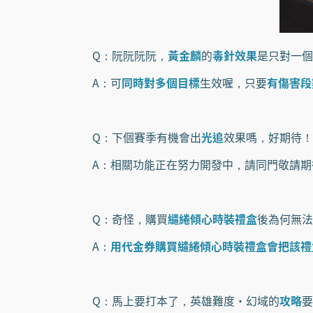
Q：阮阮阮阮，
黃金麟
的
毒針效果
是只對一個
A：可
同時對多個目標
生效喔，只要
有傷害段
Q：下個賽季有機會出
光追
效果嗎，好期待！
A：相關功能正在努力開發中，請同門敬請期
Q：奇怪，購買
繾綣傾心時裝禮盒
後為何無法
A：
用代金券購買繾綣傾心時裝禮盒會把該禮
Q：馬上要打本了，英雄難度·幻域的
攻略
要