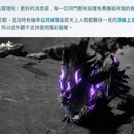
實現啦！更好的消息是，每一位同門都有這樣免費邂逅祥瑞的
星都·混沌時有機率
公共掉落
這款天上人間都難得一見的
頂級上
，所以該外觀不支持使用羅彩籤喔。