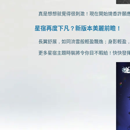
真是想想就覺得很刺激！現在開始燒香許願應
星宿再度下凡？新版本美麗前瞻！
長翼舒展，如同流雲般輕盈飄逸；身影輕盈，彷
更多星宿主題時裝將令你目不暇給！快快發揮