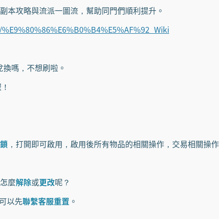
副本攻略與流派一圖流，幫助同門們順利提升。
/wiki/%E9%80%86%E6%B0%B4%E5%AF%92_Wiki
兌換嗎，不想刷啦。
喔！
鎖
，打開即可啟用，啟用後所有物品的相關操作，交易相關操作
怎麼
解除
或
更改
呢？
可以先
聯繫客服重置
。