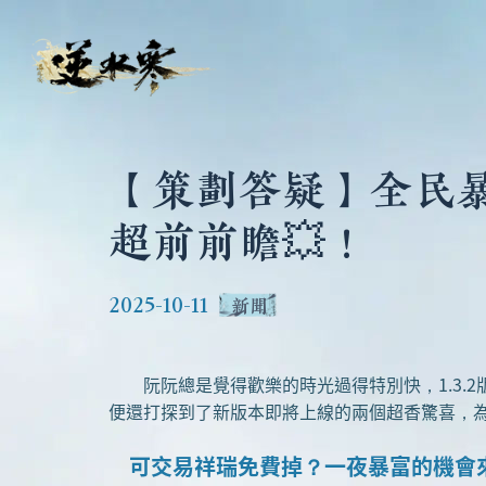
【策劃答疑】全民暴
超前前瞻💥！
2025-10-11
新聞
阮阮總是覺得歡樂的時光過得特別快，1.3.2
便還打探到了新版本即將上線的兩個超香驚喜，
可交易祥瑞免費掉？一夜暴富的機會