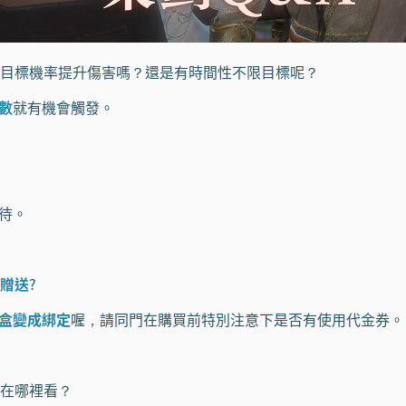
目標機率提升傷害嗎？還是有時間性不限目標呢？
數
就有機會觸發。
待。
贈送
?
盒變成綁定
喔，請同門在購買前特別注意下是否有使用代金券。
在哪裡看？