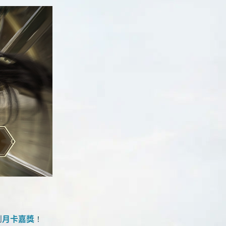
到
月卡嘉獎
！