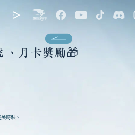
 、月卡獎勵🎁
絕美時裝？