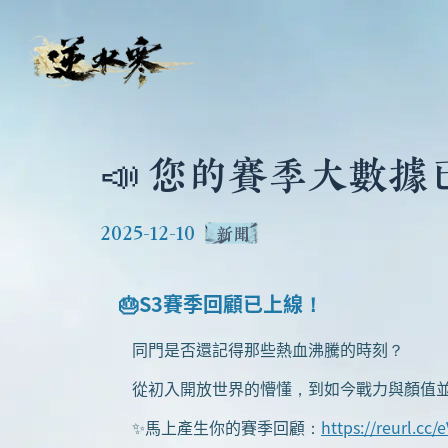
📣 您的賽季大數據
2025-12-10
新聞
🎂S3賽季回顧已上線！
同門是否還記得那些熱血沸騰的時刻？
從初入開放世界的懵懂，到如今戰力與顏值並
✨馬上產生你的賽季回顧：
https://reurl.cc