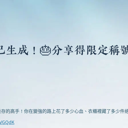
已生成！🎂分享得限定稱號
存的高手！你在變強的路上花了多少心血、衣櫃裡藏了多少件
/eVGQdK