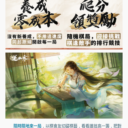
隨時隨地來一局
，以棋會友切磋棋藝，看看誰技高一籌，把對