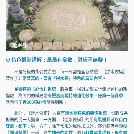
♾️ 特色機制講解：局局有變數，耐玩不無聊！
不是死板的背公式遊戲，每一局都是全新體驗！【逆水俠棋】
製作了
非常豐富的、富有「逆水寒」特色的玩法內容。
🧠獨特的【心悟】系統
，將為每一場對局都賦予難以預料的新
變數，為同門的棋局帶來
豐富而獨特的強化效果。
僅
第一個賽季
，
就包含了
近200項心悟
隨機刷新！
此外，【逆水俠棋】 ⚔️
富有逆水寒特色的裝備系統
，也將成為
對局的另一大變量。一方面，【逆水俠棋】的
所有裝備都可以自由
穿戴、卸下；
另一方面，除了常規的屬性加成外，部分裝備將類似
【獨珍裝備】
一樣，產生
神奇的功效
，還有
非常罕見稀有、但有屬