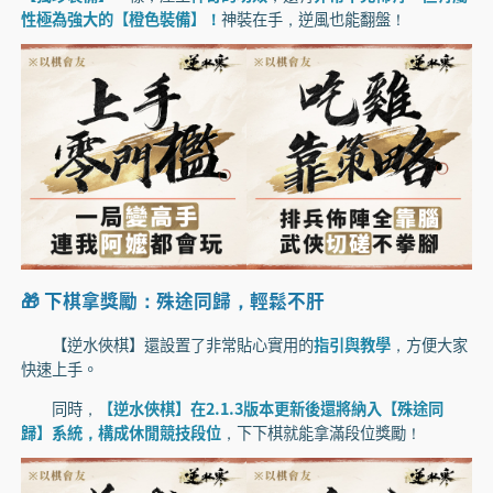
性極為強大的【橙色裝備】！
神裝在手，逆風也能翻盤！
🎁 下棋拿獎勵：殊途同歸，輕鬆不肝
【逆水俠棋】還設置了非常貼心實用的
指引與教學
，方便大家
快速上手。
同時，
【逆水俠棋】在2.1.3版本更新後還將納入【殊途同
歸】系統，構成休閒競技段位
，下下棋就能拿滿段位獎勵！