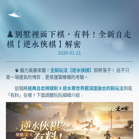
♟️別墅裡面下棋，有料！全新自走
棋【逆水俠棋】解密
2026-01-21
🧠 腦力風暴來襲！
全新玩法【逆水俠棋】
即將落子！ 這不只
是一場運氣的博弈，更是運籌帷幄的考驗。
這個將
經典自走棋規則 X 逆水寒世界觀深度融合的新玩法
到底
「有料」在哪？下面請聽阮阮細細介紹：