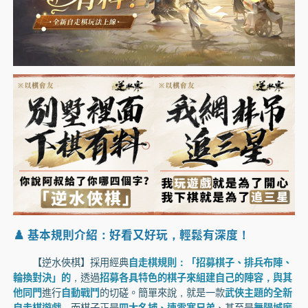
♟️ 基本規則介紹：好看又好玩，輕鬆有深度！
【逆水俠棋】採用經典
自走棋規則：「招募棋子、排兵布陣、
輪換對決」的
，透過
招募各具特色的棋子來組建自己的陣容，與其
他同門
進行
自動戰鬥
的切磋。簡單來說，就是一款
武俠主題的全新
自走棋遊戲
，而棋子正是
四大名捕、連雲寨兄弟
、甚至是
舞陽城魔