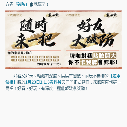
方弄
「破防」
🏚️就贏了！
好看又好玩、輕鬆有深度、局局有變數、耐玩不無聊的
【逆水
俠棋】
將於
1月23日2.1.3資料片
與同門正式見面，來跟阮阮切磋一
局吧！好看、好玩、有深度，還能輕鬆拿獎勵！