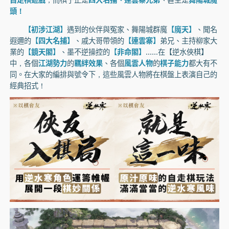
頭！
【初涉江湖】
遇到的伙伴與冤家、舞陽城群魔
【魔天】
、聞名
遐邇的
【四大名捕】
、戚大哥帶領的
【連雲寨】
弟兄、主持柳家大
業的
【鏡天閣】
、墨不逆操控的
【非命閣】
......在【逆水俠棋】
中，各個
江湖勢力
的
羈絆效果
、各個
風雲人物
的
棋子能力
都大有不
同。在大家的編排與號令下，這些風雲人物將在棋盤上表演自己的
經典招式！