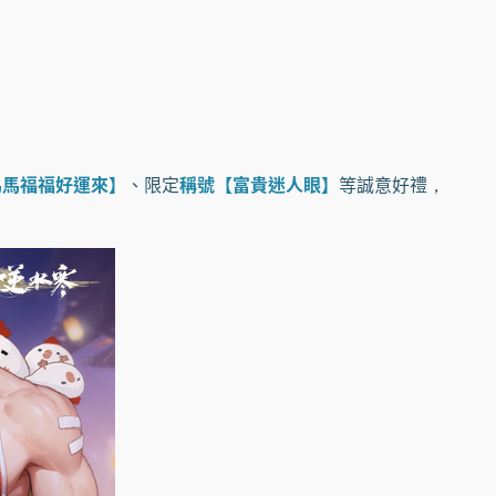
馬馬福福好運來】
、限定
稱號【富貴迷人眼】
等誠意好禮，