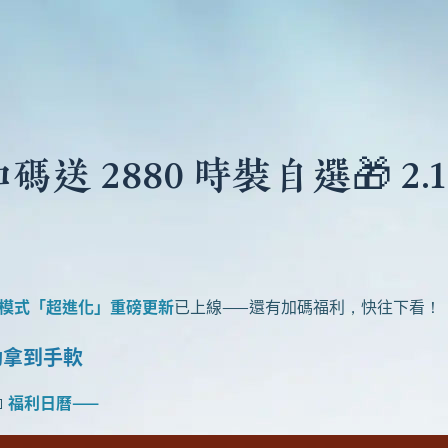
 2880 時裝自選🎁 2.
模式「超進化」重磅更新
已上線——還有加碼福利，快往下看！
勵拿到手軟

福利日曆——