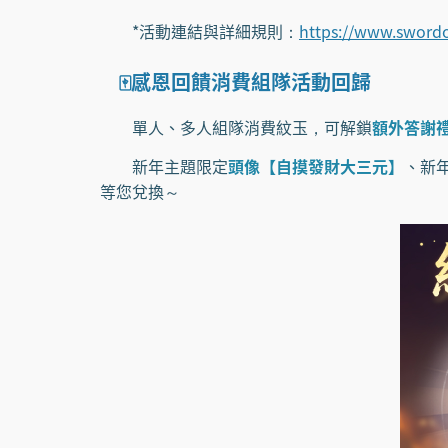
*活動連結與詳細規則：
https://www.swordo
🀄️感恩回饋消費組隊活動回歸
單人、多人組隊消費紋玉，可解鎖
額外答謝
新年主題限定
頭像【自摸發財大三元】
、新
等您兌換～