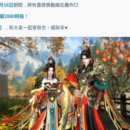
月16日
期間，將有重磅獎勵瘋狂轟炸💥
選2880時裝！
】
，和大家一起穿新衣、過新年♥️