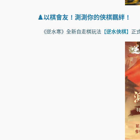
♟️以棋會友！測測你的俠棋羈絆！
《逆水寒》全新自走棋玩法
【逆水俠棋】
正