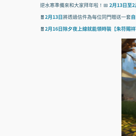
逆水寒準備來和大家拜年啦！📅
2月13日至2
🧧
2月13日
將透過信件為每位同門贈送一套
自
🧧
2月16日除夕夜上線就能領時裝【朱符賜祥