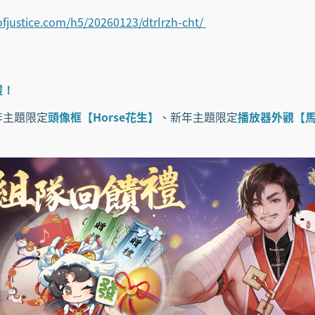
fjustice.com/h5/20260123/dtrlrzh-cht/
禮！
年主題限定
頭像框【Horse花生】
、新年主題限定
播放器外觀【