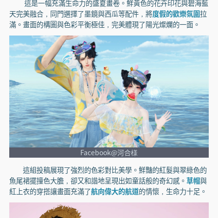
這是一幅充滿生命力的盛夏畫卷。鮮黃色的花卉印花與碧海藍
天完美融合，同門選擇了墨鏡與西瓜等配件，將
度假的歡樂氛圍
拉
滿。畫面的構圖與色彩平衡極佳，完美體現了陽光燦爛的一面。
Facebook@河合様
這組投稿展現了強烈的色彩對比美學。鮮豔的紅髮與翠綠色的
魚尾裙擺撞色大膽，卻又和諧地呈現出如童話般的奇幻感。
草帽
與
紅上衣的穿搭讓畫面充滿了
航向偉大的航道
的情懷，生命力十足。