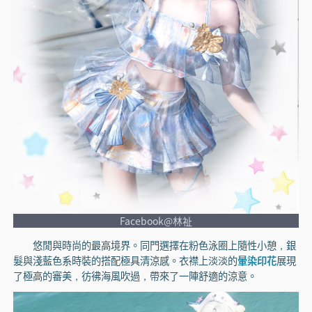
Facebook@林祉
悠閒與時尚的最高境界。同門選擇在粉色泳圈上隨性小憩，銀
髮與淺藍色系時裝的搭配極具清涼感。衣襟上淡淡的
暈染印花
展現
了極高的審美，彷彿海風吹過，帶來了一陣舒適的涼意。