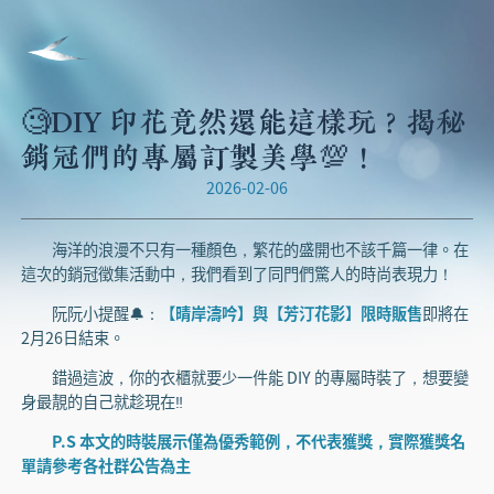
🧐DIY 印花竟然還能這樣玩？揭秘
銷冠們的專屬訂製美學💯！
2026-02-06
海洋的浪漫不只有一種顏色，繁花的盛開也不該千篇一律。在
這次的銷冠徵集活動中，我們看到了同門們驚人的時尚表現力！
阮阮小提醒🔔：
【晴岸濤吟】與【芳汀花影】限時販售
即將在
2月26日結束。
錯過這波，你的衣櫃就要少一件能 DIY 的專屬時裝了，想要變
身最靚的自己就趁現在‼️
P.S 本文的時裝展示僅為優秀範例，不代表獲獎，實際獲獎名
單請參考各社群公告為主