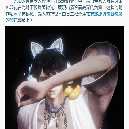
光影
的運用令人驚嘆。在深邃的背景中，粉白色系的時裝與銀
色印花在光線下閃爍著微光，展現出清冷而高潔的氣質。遮臉的動
作增添了神祕感，讓人的視線不由自主地聚焦在
衣擺那流暢且精緻
的印花
細節上。