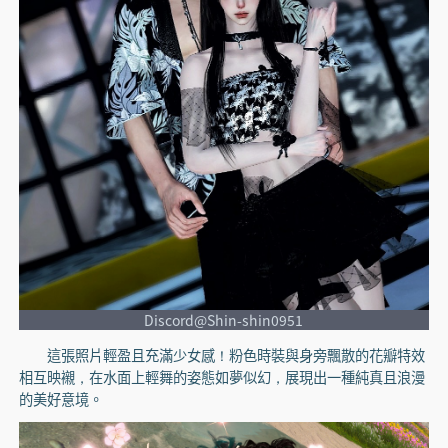
Discord@Shin-shin0951
這張照片輕盈且充滿少女感！粉色時裝與身旁飄散的花瓣特效
相互映襯，在水面上輕舞的姿態如夢似幻，展現出一種純真且浪漫
的美好意境。