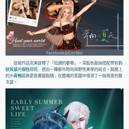
Facebook@ErinWei
這組作品完美詮釋了「低調的奢華」。深藍色髮絲搭配帶有
豹
紋質感
的
個性印花
，透出一種都市時尚與野性美學的結合。肩膀上
的
小黃鴨
裝飾更是畫龍點睛，在酷颯的氛圍中增添了一絲俏皮的層
次感。