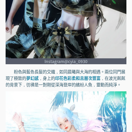
Instagram@cyia_0930
粉色與藍色長髮的交織，如同晨曦與大海的相遇。兩位同門展
現了極致的
夢幻感
，身上的
印花色彩柔和且層次豐富
，在波光粼粼
的背景下，彷彿是一對剛從深海登岸的繽紛人魚，靈動而純淨。