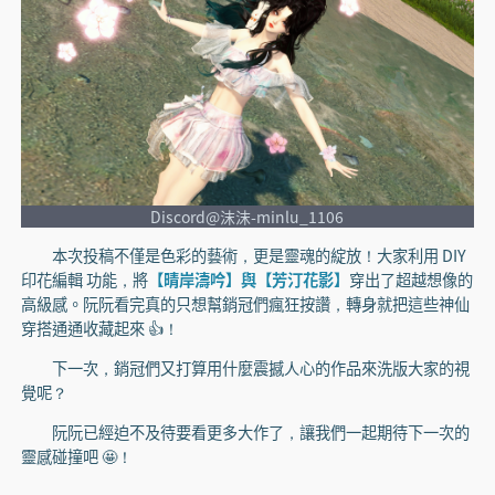
Discord@沫沫-minlu_1106
本次投稿不僅是色彩的藝術，更是靈魂的綻放！大家利用 DIY
印花編輯 功能，將
【晴岸濤吟】與【芳汀花影】
穿出了超越想像的
高級感。阮阮看完真的只想幫銷冠們瘋狂按讚，轉身就把這些神仙
穿搭通通收藏起來 👍！
下一次，銷冠們又打算用什麼震撼人心的作品來洗版大家的視
覺呢？
阮阮已經迫不及待要看更多大作了，讓我們一起期待下一次的
靈感碰撞吧 🤩！