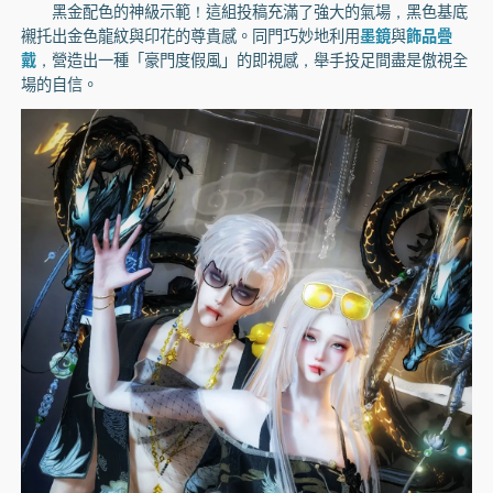
黑金配色的神級示範！這組投稿充滿了強大的氣場，黑色基底
襯托出金色龍紋與印花的尊貴感。同門巧妙地利用
墨鏡
與
飾品疊
戴
，營造出一種「豪門度假風」的即視感，舉手投足間盡是傲視全
場的自信。