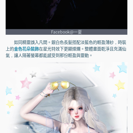
Facebook@一夏
如同精靈誤入凡間。銀白色長髮搭配淡藍色的輕盈薄紗，時裝
上的
金色花朵裝飾
在星光特效下更顯燦爛。整體畫面乾淨且充滿仙
氣，讓人隔著螢幕都能感受到那份輕盈與靈動。