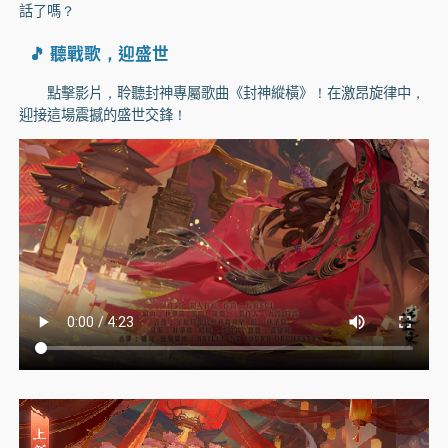
話了嗎？
🎵 聽戰歌，迎盛世
點擊影片，聆聽封神專屬歌曲《封神縱橫》！在激昂旋律中，
迎接這場震撼的盛世交鋒！