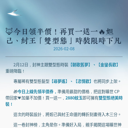
🦊今日領半價！再買一送一🔥妲
己、紂王「雙型態」時裝限時下凡
2026-02-08
2月12日，封神主題雙型態時裝
【朝歌舊夢】、【金鑾長歡】
重磅降臨！
專屬稀有雙型態髮型
【尋夢遙】、【恣情歡】
也將同步上架。
🎁
今日上線先領半價券，
準備用最甜的價格，把這對曠世 CP
帶回家💗加量不加價！買一送一，
2880紋玉
即可擁有
雙型態絕美時
裝！
這次的時裝設計，將妲己與紂王命運的轉折刻畫得入木三分。
這一卷封神榜，主角是你。準備好入局，親手揭開這場曠世神