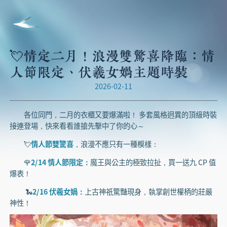
💘情定二月！浪漫雙驚喜降臨：情
人節限定、伏羲女媧主題時裝
2026-02-11
各位同門，二月的衣櫃又要爆滿啦！ 多套風格迥異的頂級時裝
接連登場，快來看看誰搶先擊中了你的心～
💘
情人節雙驚喜
，浪漫不應只有一種模樣：
🌹
2/14 情人節限定：
魔王與公主的極致拉扯，買一送九 CP 值
爆表！
🐍
2/16 伏羲女媧：
上古神祇驚豔現身，執掌創世權柄的莊嚴
神性！