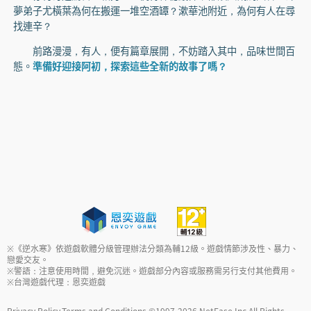
夢弟子尤橫葉為何在搬運一堆空酒罈？漱華池附近，為何有人在尋
找連辛？
前路漫漫，有人，便有篇章展開，不妨踏入其中，品味世間百
態。
準備好迎接阿初，探索這些全新的故事了嗎？
※《逆水寒》依遊戲軟體分級管理辦法分類為輔12級。遊戲情節涉及性、暴力、
戀愛交友。
※警語：注意使用時間，避免沉迷。遊戲部分內容或服務需另行支付其他費用。
※台灣遊戲代理：恩奕遊戲
Privacy Policy,Terms and Conditions
©1997-
2026
NetEase,Inc.All Rights