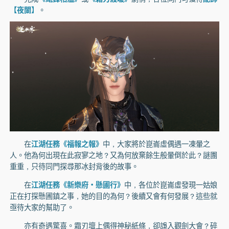
【夜闌】
。
在
江湖任務《福報之報》
中，大家將於崑崙虛偶遇一凍暈之
人。他為何出現在此寂寥之地？又為何放棄餘生般暈倒於此？謎團
重重，只待同門探尋那冰封背後的故事。
在
江湖任務《新樂府·懸圃行》
中，各位於崑崙虛發現一姑娘
正在打探懸圃鎮之事，她的目的為何？後續又會有何發展？這些就
亟待大家的幫助了。
亦有奇遇驚喜。霜刃壇上偶得神秘紙條，卻誤入觀劍大會？碎