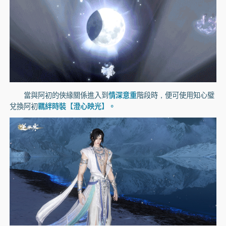
當與阿初的俠緣關係進入到
情深意重
階段時，便可使用知心璧
兌換阿初
羈絆時裝【澄心映光】。