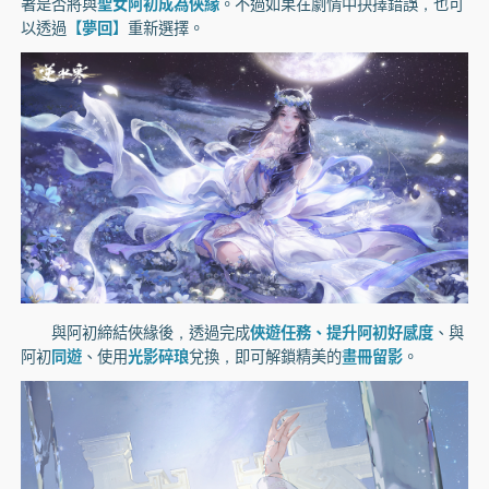
著是否將與
聖女阿初成為俠緣
。不過如果在劇情中抉擇錯誤，也可
以透過
【夢回】
重新選擇。
與阿初締結俠緣後，透過完成
俠遊任務、提升阿初好感度
、與
阿初
同遊
、使用
光影碎琅
兌換，即可解鎖精美的
畫冊留影
。