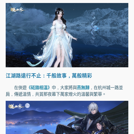
江湖路遠行不止：千般故事，萬般精彩
在俠遊
《砥鋒相溫》
中，大家將與
燕無歸
，在杭州城一路並
肩，傳遞溫情，共賞那夜幕下萬家燈火的溫馨與繁華。