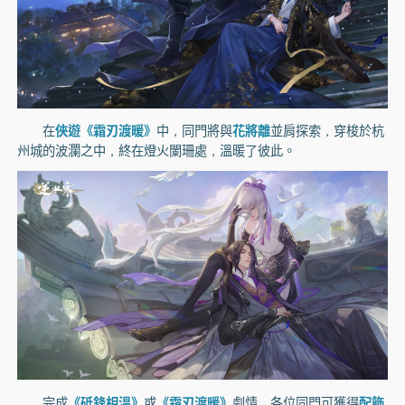
在
俠遊《霜刃渡暖》
中，同門將與
花將離
並肩探索，穿梭於杭
州城的波瀾之中，終在燈火闌珊處，溫暖了彼此。
完成
《砥鋒相溫》
或
《霜刃渡暖》
劇情，各位同門可獲得
配飾