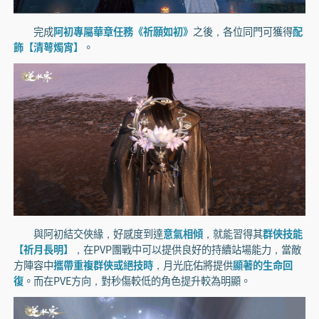
完成
阿初專屬華章任務《祈願如初》
之後，各位同門可獲得
配
飾【清萼燭宵】
。
與阿初結交俠緣，好感度到達
意氣相傾
，就能習得其
群俠技能
【祈月長明】
，在PVP團戰中可以提供良好的持續站場能力，當敵
方陣容中
攜帶重複群俠或絕技時
，月光庇佑將提供
顯著的生命回
復
。而在PVE方向，對秒傷較低的角色提升較為明顯。