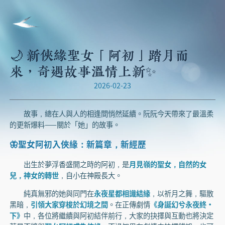
🌙 新俠緣聖女「阿初」踏月而
來，奇遇故事溫情上新✨
2026-02-23
故事，總在人與人的相逢間悄然延續。阮阮今天帶來了最溫柔
的更新爆料——關於「她」的故事。
🦋聖女阿初入俠緣：新篇章，新經歷
出生於夢浮香盛開之時的阿初，是
月見嶺的聖女，自然的女
兒，神女的轉世
，自小在神殿長大。
純真無邪的她與同門在
永夜星都相識結緣
，以祈月之舞，驅散
黑暗，
引領大家穿梭於幻境之間
。在正傳劇情
《身誕幻兮永夜終·
下》
中，各位將繼續與阿初結伴前行，大家的抉擇與互動也將決定