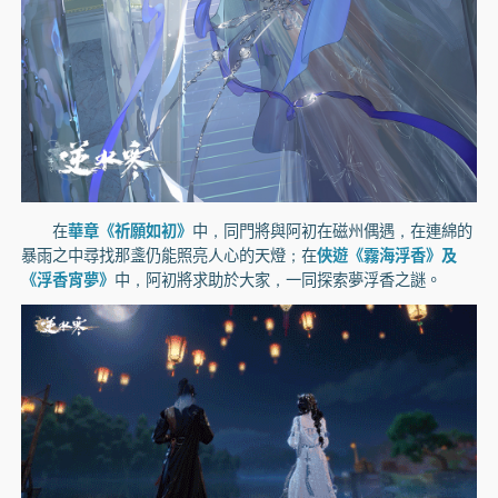
在
華章《祈願如初》
中，同門將與阿初在磁州偶遇，在連綿的
暴雨之中尋找那盞仍能照亮人心的天燈；在
俠遊《霧海浮香》及
《浮香宵夢》
中，阿初將求助於大家，一同探索夢浮香之謎。