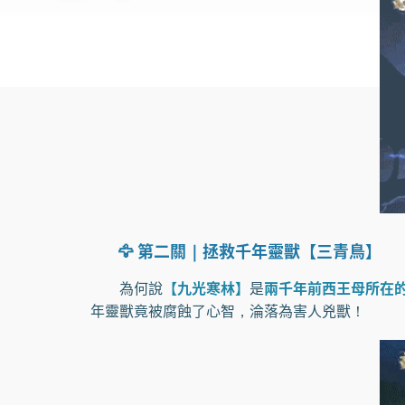
🦅 第二關｜拯救千年靈獸【三青鳥】
為何說
【九光寒林】
是
兩千年前西王母所在
年靈獸竟被腐蝕了心智，淪落為害人兇獸！