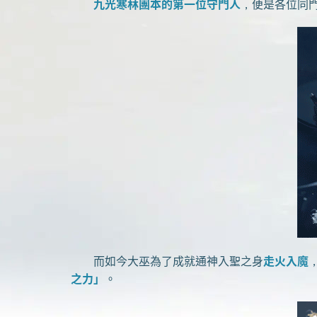
九光寒林團本的第一位守門人
，便是各位同
而如今大巫為了成就通神入聖之身
走火入魔
之力」
。