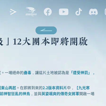
級」12大團本即將開啟
伏。一場絕命的
蠱毒
，讓這片土地被認為是
「遭受神罰」，
圖東山再起
。在即將到來的
2.2版本資料片
中，
【九光寒
前神智狂亂的神鳥
，並與
英姿颯爽的傳奇女將軍
開啟一場