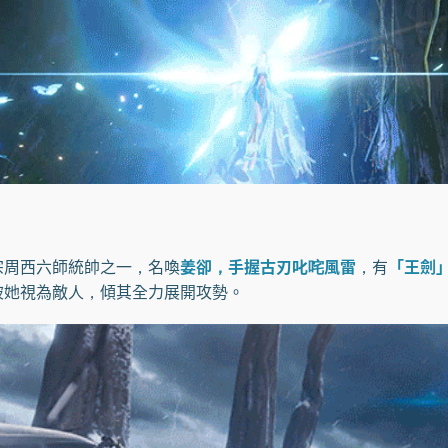
周西六師統帥之一，名喚
姜卻，手握古刃叱咤風雷
，有
「王劍
被她視為敵人，傾其全力展開攻勢。