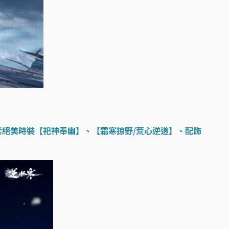
套絕美時裝【祀神奉幽】、【霜寒掠野/荒心逆道】、配飾