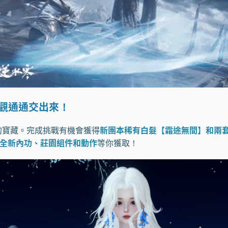
外觀通通交出來！
寶藏。完成挑戰有機會獲得
新團本稀有白髮【霜途無間】和兩
、全新內功、莊園組件和動作
等你獲取！