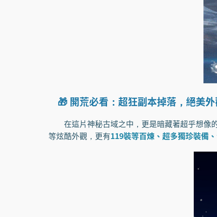
🎁 開荒必看：超狂副本掉落，絕美
在這片神秘古域之中，更是暗藏著超乎想像的
等炫酷外觀，更有
119裝等百煉、超多獨珍裝備