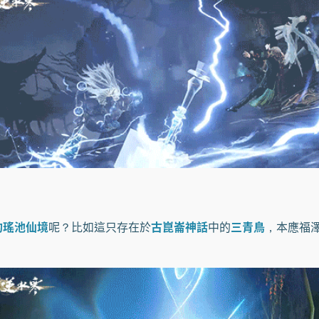
的瑤池仙境
呢？比如這只存在於
古崑崙神話
中的
三青鳥
，本應福