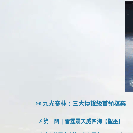
📜 九光寒林：三大傳說級首領檔案
⚡ 第一關｜雷霆震天威四海【聖巫】