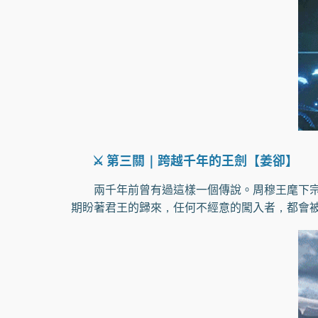
⚔️ 第三關｜跨越千年的王劍【姜卻】
兩千年前曾有過這樣一個傳說。周穆王麾下宗
期盼著君王的歸來，任何不經意的闖入者，都會