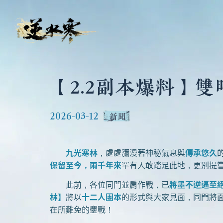
【2.2副本爆料】
2026-03-12
新聞
九光寒林
，處處瀰漫著神秘氣息與
傳承悠久
保留至今，兩千年來
罕有人敢踏足此地，更別提
此前，各位同門並肩作戰，已
將墨不逆逼至
林】
將以
十二人團本
的形式與大家見面，同門將
在所難免的鏖戰！