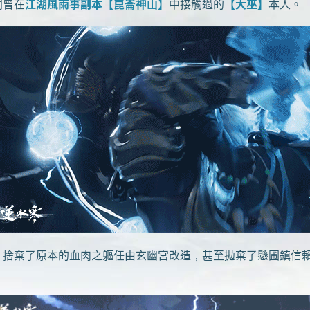
門曾在
江湖風雨事副本【崑崙神山】
中接觸過的
【大巫】
本人。
，捨棄了原本的血肉之軀任由玄幽宮改造，甚至拋棄了懸圃鎮信