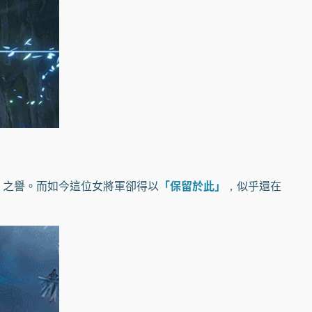
」
之譽。而如今這位女將軍卻得以
「保留於此」
，似乎還在