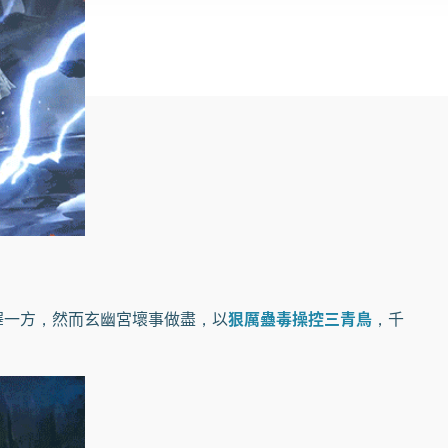
澤一方，然而玄幽宮壞事做盡，以
狠厲蠱毒操控三青鳥
，千