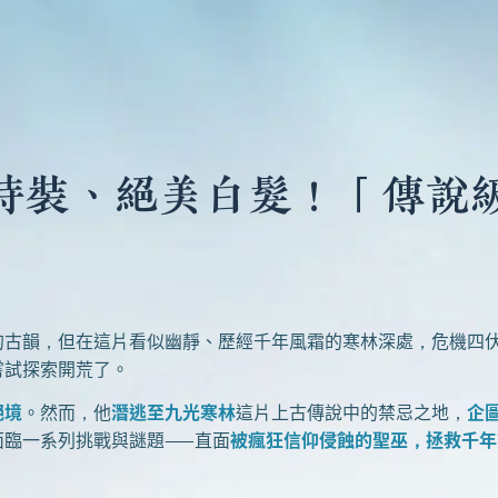
雙時裝、絕美白髮！「傳說
的古韻，但在這片看似幽靜、歷經千年風霜的寒林深處，危機四
嘗試探索開荒了。
絕境
。然而，他
潛逃至九光寒林
這片上古傳說中的禁忌之地，
企
面臨一系列挑戰與謎題——直面
被瘋狂信仰侵蝕的聖巫，拯救千年