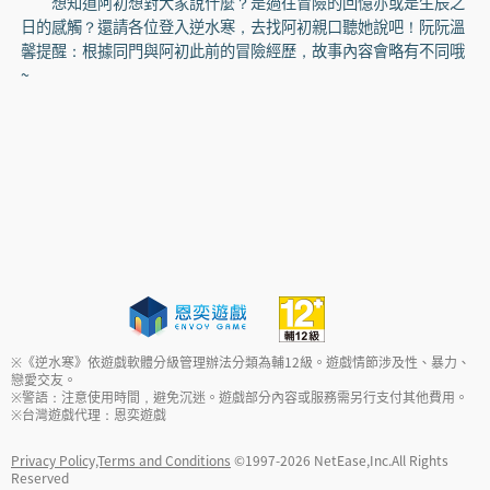
想知道阿初想對大家說什麼？是過往冒險的回憶亦或是生辰之
日的感觸？還請各位登入逆水寒，去找阿初親口聽她說吧！阮阮溫
馨提醒：根據同門與阿初此前的冒險經歷，故事內容會略有不同哦
~
※《逆水寒》依遊戲軟體分級管理辦法分類為輔12級。遊戲情節涉及性、暴力、
戀愛交友。
※警語：注意使用時間，避免沉迷。遊戲部分內容或服務需另行支付其他費用。
※台灣遊戲代理：恩奕遊戲
Privacy Policy,Terms and Conditions
©1997-
2026
NetEase,Inc.All Rights
Reserved