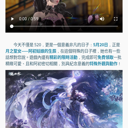
今天不僅是 520，更是一個意義非凡的日子：
5月20日
，正是
月之聖女——阿初姑娘的生辰
，在這個特殊的日子裡，她也有一些
話想對您說。遊戲內還有
精彩的限時活動
，完成即可
免費領取
一批
精緻可愛、且和阿初密切相關，別具紀念意義的
特殊外觀與動作
！