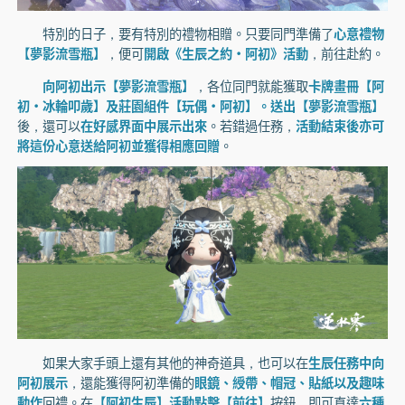
特別的日子，要有特別的禮物相贈。只要同門準備了
心意禮物
【夢影流雪瓶】
，便可
開啟《生辰之約·阿初》活動
，前往赴約。
向阿初出示【夢影流雪瓶】
，各位同門就能獲取
卡牌畫冊【阿
初·冰輪叩歲】及莊園組件【玩偶·阿初】。送出【夢影流雪瓶】
後，還可以
在好感界面中展示出來
。若錯過任務，
活動結束後亦可
將這份心意送給阿初並獲得相應回贈
。
如果大家手頭上還有其他的神奇道具，也可以在
生辰任務中向
阿初展示
，還能獲得阿初準備的
眼鏡、綬帶、帽冠、貼紙以及趣味
動作
回禮。在
【阿初生辰】活動點擊【前往】
按鈕，即可直達
六種