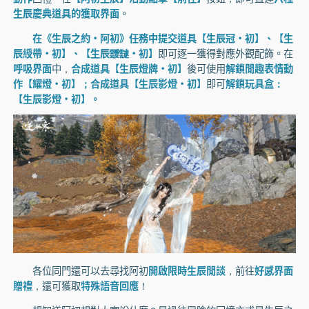
生辰慶典道具的獲取界面
。
在《生辰之約·阿初》任務中提交道具【生辰冠·初】、【生
辰綬帶·初】、【生辰靉靆·初】
即可逐一獲得對應外觀配飾。在
呼吸界面
中，
合成道具【生辰燈牌·初】
後可使用
解鎖閒趣表情動
作【耀燈·初】；合成道具【生辰影燈·初】
即可
解鎖玩具盒：
【生辰影燈·初】。
各位同門還可以去尋找阿初
開啟限時生辰閒談
，前往
好感界面
贈禮
，還可獲取
特殊語音回應
！