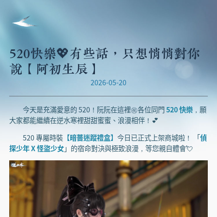
520快樂💖有些話，只想悄悄對你
說【阿初生辰】
2026-05-20
今天是充滿愛意的 520！阮阮在這裡㊗️各位同門
520 快樂
，願
大家都能繼續在逆水寒裡甜甜蜜蜜、浪漫相伴！💕
520 專屬時裝
【暗薔迷蹤禮盒】
今日已正式上架商城啦！ 「
偵
探少年 X 怪盜少女
」的宿命對決與極致浪漫，等您親自體會💘