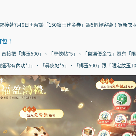
，緊接著7月6日再解鎖「150紋玉代金券」跟5個輕容染！買新
打包！
直接把「綁玉500」、「尋俠帖*5」、「自選優金*2」還有「限定
選稀有內功*1」、「尋俠帖*5」、「綁玉500」跟「限定紋玉1