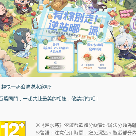
趕快一起浪進逆水寒吧~
請百萬同門，一起共赴最美的相逢，敬請期待吧！
※《逆水寒》依遊戲軟體分級管理辦法分類為輔
※警語：注意使用時間，避免沉迷。遊戲部分