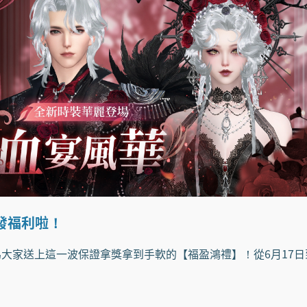
發福利啦！
為大家送上這一波保證拿獎拿到手軟的【福盈鴻禮】！從6月17日