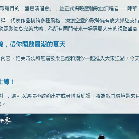
眾矚目的「盛夏演唱會」，並正式揭曉壓軸歌曲演唱者——陳華
著稱，代表作品橫跨多種風格，療癒空靈的歌聲擁有廣大樂迷支
的靈動縹緲氣息完美共鳴，為所有同門帶來一場專屬大宋的視聽盛宴
線，帶你開啟最潮的夏天
全新內容、絕美時裝和無窮歡樂已經和潮汐一起進入大宋江湖！今
上線！
，還可以選擇極致輸出亦或者增益庇護，將為戰鬥環境帶來巨
驗。