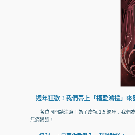
週年狂歡！我們帶上「福盈鴻禮」來
各位同門請注意！為了慶祝 1.5 週年，我們
無痛變強！