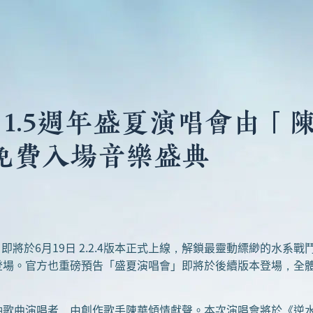
線！1.5週年盛夏演唱會由
免費入場音樂盛典
即將於6月19日 2.2.4版本正式上線，解鎖最靈動縹緲的水
登場。官方也重磅預告「盛夏演唱會」即將於後續版本登場，全
曲演唱者，由創作歌手陳華傾情獻聲。本次演唱會將於《逆水寒》