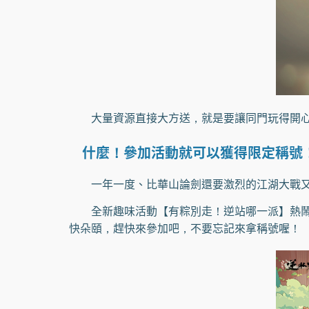
大量資源直接大方送，就是要讓同門玩得開心
什麼！參加活動就可以獲得限定稱號
一年一度、比華山論劍還要激烈的江湖大戰又來
全新趣味活動【有粽別走！逆站哪一派】熱鬧登
快朵頤，趕快來參加吧，不要忘記來拿稱號喔！