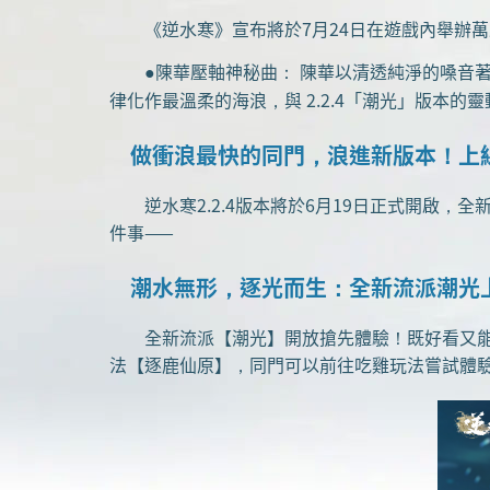
《逆水寒》宣布將於7月24日在遊戲內舉辦萬
陳華壓軸神秘曲： 陳華以清透純淨的嗓音
●
律化作最溫柔的海浪，與 2.2.4「潮光」版本
做衝浪最快的同門，浪進新版本！上
逆水寒2.2.4版本將於6月19日正式開啟，
件事——
潮水無形，逐光而生：全新流派潮光
全新流派【潮光】開放搶先體驗！既好看又能打
法【逐鹿仙原】，同門可以前往吃雞玩法嘗試體