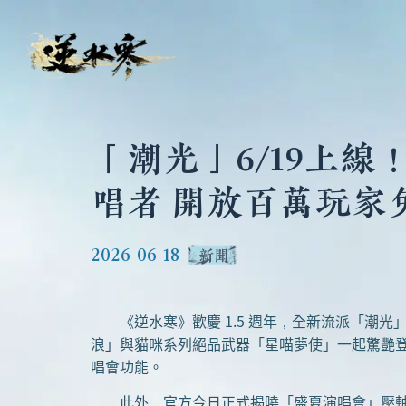
「潮光」6/19上
唱者 開放百萬玩家
2026-06-18
新聞
《逆水寒》歡慶 1.5 週年，全新流派「潮光」
浪」與貓咪系列絕品武器「星喵夢使」一起驚艷
唱會功能。
此外，官方今日正式揭曉「盛夏演唱會」壓軸歌