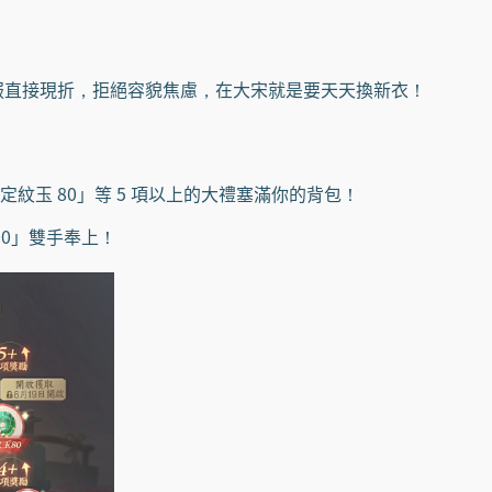
衣服直接現折，拒絕容貌焦慮，在大宋就是要天天換新衣！
紋玉 80」等 5 項以上的大禮塞滿你的背包！
00」雙手奉上！