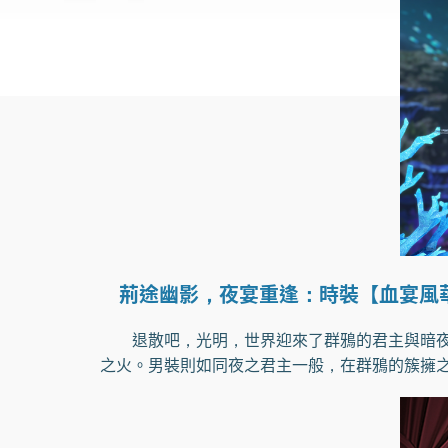
荊途幽影，夜宴重逢：時裝【血宴風
退散吧，光明，世界迎來了群鴉的君主與暗夜的
之火。男裝則如同夜之君主一般，在群鴉的簇擁