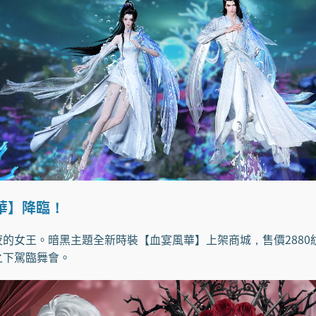
華】降臨！
女王。暗黑主題全新時裝【血宴風華】上架商城，售價2880
之下駕臨舞會。