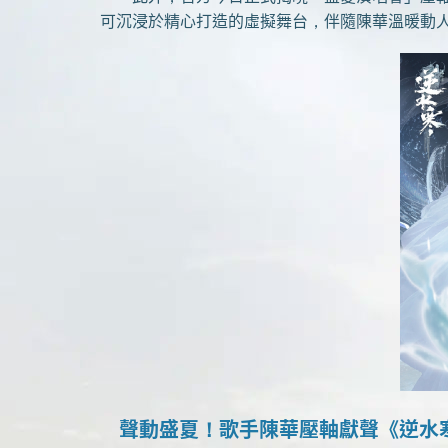
可沉浸於精心打造的虛擬舞台，伴隨陳華溫暖動
聲動盛夏！歌手陳華壓軸獻聲《逆水寒