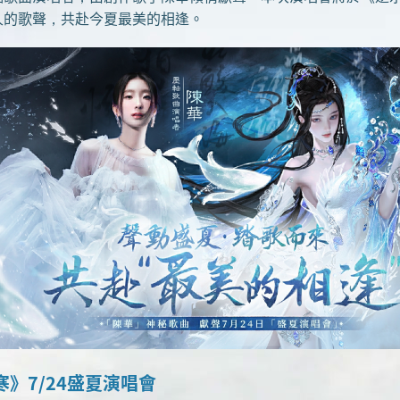
人的歌聲，共赴今夏最美的相逢。
》7/24盛夏演唱會