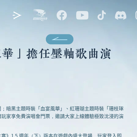
「陳華」擔任壓軸歌曲演
系戰鬥；暗黑主題時裝「血宴風華」、紅珊瑚主題時裝「珊枝琢
體玩家享免費演唱會門票，邀請大家上線體驗極致沈浸的演
1.5 週年（下）版本在遊戲內盛大登場，玩家登入即