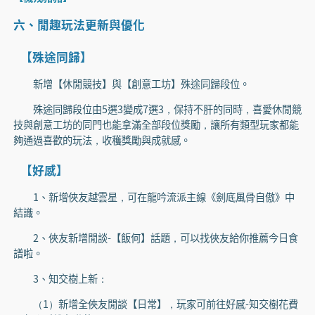
六、閒趣玩法更新與優化
【殊途同歸】
新增【休閒競技】與【創意工坊】殊途同歸段位。
殊途同歸段位由5選3變成7選3，保持不肝的同時，喜愛休閒競
技與創意工坊的同門也能拿滿全部段位獎勵，讓所有類型玩家都能
夠通過喜歡的玩法，收穫獎勵與成就感。
【好感】
1、新增俠友越雲星，可在龍吟流派主線《劍底風骨自傲》中
結識。
2、俠友新增閒談-【飯何】話題，可以找俠友給你推薦今日食
譜啦。
3、知交樹上新：
（1）新增全俠友閒談【日常】，玩家可前往好感-知交樹花費