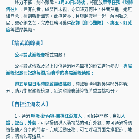
鋒刃不摧，劍心難障。
1月30日5時後
，將開放
華章任務《劍鋒
何往》
：世有劍者，縱雙目未視，亦知鋒刃何往。往者莫追，她無
悔無念，憑劍斬斷渾雲。此道苦長，且與越雲星一起，解困頓之
局，礪心劍之芒。完成任務可獲得
配飾【劍心難障】、綁玉、好感
度
等豐厚獎勵。
【論武巔峰賽】
公平論武巔峰賽
模式開啟！
公平論武傳說及以上段位通過匿名單排的形式進行參與，
專屬
巔峰紀念冊記錄每週/每賽季的專屬巔峰榮耀；
週五至周日限時開啟巔峰挑戰
，巔峰賽勝利將獲得額外挑戰
分，助力衝擊巔峰榜單，每週巔峰賽結算後將重置挑戰分。
【自捏江湖友人】
1、通過
呼吸-新內容-自捏江湖友人
，可招募門客，自設
人
設，聲音，外貌
。可以掃碼導入裝扮站的現有外觀，亦可通過掃碼
複製他人分享的門客。完成活動任務，可在呼吸頁面兌換配飾，地
契，語音包等道具。