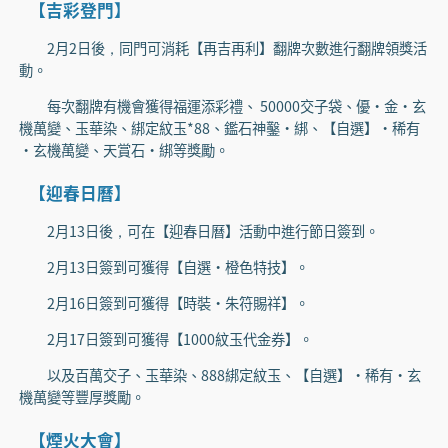
【吉彩登門】
2月2日後，同門可消耗【再吉再利】翻牌次數進行翻牌領獎活
動。
每次翻牌有機會獲得福運添彩禮、 50000交子袋、優·金·玄
機萬變、玉華染、綁定紋玉*88、鑑石神鑿·綁、【自選】·稀有
·玄機萬變、天賞石·綁等獎勵。
【迎春日曆】
2月13日後，可在【迎春日曆】活動中進行節日簽到。
2月13日簽到可獲得【自選·橙色特技】。
2月16日簽到可獲得【時裝·朱符賜祥】。
2月17日簽到可獲得【1000紋玉代金券】。
以及百萬交子、玉華染、888綁定紋玉、【自選】·稀有·玄
機萬變等豐厚獎勵。
【煙火大會】