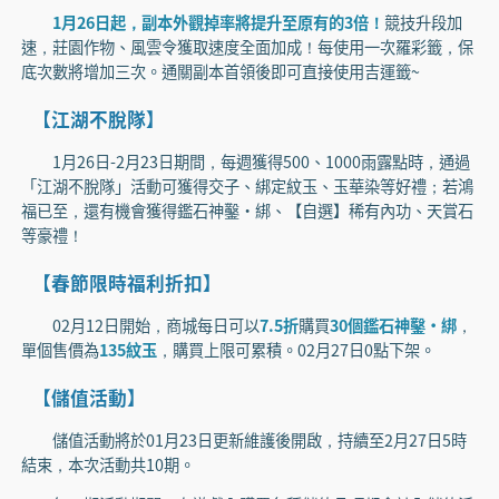
1月26日起，副本外觀掉率將提升至原有的3倍！
競技升段加
速，莊園作物、風雲令獲取速度全面加成！每使用一次羅彩籤，保
底次數將增加三次。通關副本首領後即可直接使用吉運籤~
【江湖不脫隊】
1月26日-2月23日期間，每週獲得500、1000雨露點時，通過
「江湖不脫隊」活動可獲得交子、綁定紋玉、玉華染等好禮；若鴻
福已至，還有機會獲得鑑石神鑿·綁、【自選】稀有內功、天賞石
等豪禮！
【春節限時福利折扣】
02月12日開始，商城每日可以
7.5折
購買
30個鑑石神鑿·綁
，
單個售價為
135紋玉
，購買上限可累積。02月27日0點下架。
【儲值活動】
儲值活動將於01月23日更新維護後開啟，持續至2月27日5時
結束，本次活動共10期。