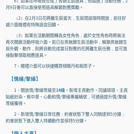
6）如果在呼吸頁合成了各類生辰道具，但錯過了活動任務，2
月9日後可以直接使用道具解鎖對應獎勵。
（2）在2月3日花將離生辰當天，生辰閒談限時開放，前往好
感介面贈禮有特殊語音回饋。
（3）如果在活動期間轉為女性角色，處於女性角色時將無法
再次開啟活動呼吸介面。若已在燕無歸生辰活動中，解鎖燕無歸生
辰外觀、動作，則將自動完成當日對應的花將離生辰任務，並可直
接點擊領取相應道具。
7、贈禮介面可以快捷購買傾贈丹和相思子。
【情緣/摯緣】
1、開放情/摯緣等級至
14級
。新增主頁動作·同誦琅琅、主頁
貼紙妙染·框中景·心動和情/摯緣專屬稱號，可通過提升情/摯緣
等級獲得。
2、新增情/摯緣日常任務：約會狀態下雙人同騎達到5分鐘；
約會狀態下進入雙人持續動作並保持5分鐘。
【個人主頁】