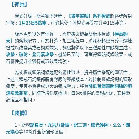
【神兵】
橙武升級：隨著賽季進程，
【晝宇靈暉】系列橙武
將逐步解封
升級：
1月23日5點後
，可消耗交子將橙武裝等提升至115裝等。
版本更新後的首個週一，將解鎖玄機萬變版本橙戒
【極霄鈞
天】
的熔煉配方，可於打造·加工系統中，消耗材料靈丘碎玉熔煉
橙戒以改變其戒石詞綴效果，詞綴將從以下三種屬性中隨機生成：
攻擊、破防、全元素攻擊
。機緣已至時，可獲得靈韻詞綴效果：戒
石屬性提升並獲得戒環效果增強。
為使橙戒靈韻詞綴適配各屬性流派，提升屬性搭配的靈活性，
上述三種戒石詞綴都將有對應的靈韻版本。為控制靈韻詞綴的獲取
難度，使其不會造成更大的養成壓力：將會
降低首個靈韻詞綴的熔
煉次數期望
，同時新增保底機制：每3次獲得的靈韻詞綴，其種類
必定互不相同。
【裝備】
1、新增
諸葛亮·九宮八卦陣、紀三詢·曦光護腕、么么·歸
元煥心
等10餘件全新獨珍裝備；