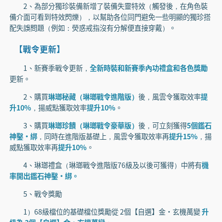
2、為部分獨珍裝備新增了裝備失靈特效（觸發後，在角色裝
備介面可看到特效閃爍），以幫助各位同門避免一些明顯的獨珍搭
配失誤問題（例如：熒惑戒指沒有分解便直接穿戴）。
【戰令更新】
1、新賽季戰令更新，
全新時裝和新賽季內功禮盒和各色獎勵
更新。
2、購買
琳瑯秘藏（琳瑯戰令進階版）
後，風雲令獲取效率
提
升10%
，揚威點獲取效率
提升10%
。
3、購買
琳瑯珍饋（琳瑯戰令豪華版）
後，可立刻獲得
5個鑑石
神鑿·綁
，同時在進階版基礎上，風雲令獲取效率再
提升15%
，揚
威點獲取效率再
提升10%
。
4、琳瑯禮盒（琳瑯戰令進階版76級及以後可獲得）中將有
機
率開出鑑石神鑿·綁。
5、戰令獎勵
1）68級檔位的基礎檔位獎勵從 2個【自選】金·玄機萬變
升