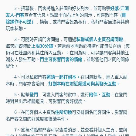
2、招募後，門客將進入莊園和好友列表，並可點擊
好感-江湖
友人-門客
查看其信息。點擊卡面右上角的圖示，可遣散門客
（刪
除操作不可逆）
，換裝，或將門客設為私有，私有門客無法與其他
玩家私聊。
3、可隨時召請門客同遊，可通過
私聊或個人主頁召請同遊
，
每天同遊時間
上限30分鐘
。若當前地圖過於擁擠可能無法召請（您
仍可在莊園內和其住所內互動）。在同游時，可以讓門客與其他江
湖友人發生互動。
門主可影響門客的情緒
，並影響他們之間的關係
變化。
4、可以私戳門客
邀請一起打副本。
在同遊狀態，進入單人副
本時，門客亦會陪同，
打副本時在附近頻道可與其聊天互動。
5、點擊
登門
，可進入門客的家中，進行
陪伴、互動
。在登門
時對其出示相關道具，可影響門客好感度。
6、在門客個人主頁點
住所切換
可安排兩名門客同住，影響兩
名門客之間的好感度和後續事件。
7、望氣時點擊門客可以查看消息，並查看其個人主頁，並與