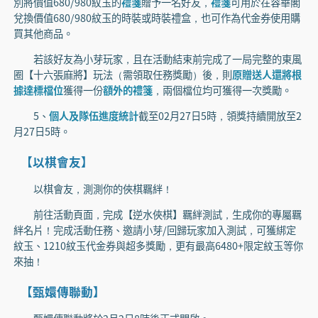
別將價值680/980紋玉的
禮箋
贈予一名好友，
禮箋
可用於在容華閣
兌換價值680/980紋玉的時裝或時裝禮盒，也可作為代金券使用購
買其他商品。
若該好友為小芽玩家，且在活動結束前完成了一局完整的東風
圈【十六張麻將】玩法（需領取任務獎勵）後，則
原贈送人還將根
據達標檔位
獲得一份
額外的禮箋
，兩個檔位均可獲得一次獎勵。
5、
個人及隊伍進度統計
截至02月27日5時，領獎持續開放至2
月27日5時。
【以棋會友】
以棋會友，測測你的俠棋羈絆！
前往活動頁面，完成【逆水俠棋】羈絆測試，生成你的專屬羈
絆名片！完成活動任務、邀請小芽/回歸玩家加入測試，可獲綁定
紋玉、1210紋玉代金券與超多獎勵，更有最高6480+限定紋玉等你
來抽！
【甄嬛傳聯動】