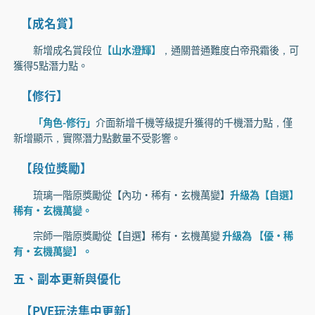
【成名賞】
新增成名賞段位
【山水澄輝】
，通關普通難度白帝飛霜後，可
獲得5點潛力點。
【修行】
「角色-修行」
介面新增千機等級提升獲得的千機潛力點，僅
新增顯示，實際潛力點數量不受影響。
【段位獎勵】
琉璃一階原獎勵從【內功·稀有·玄機萬變】
升級為【自選】
稀有·玄機萬變。
宗師一階原獎勵從【自選】稀有·玄機萬變
升級為 【優·稀
有·玄機萬變】。
五、副本更新與優化
【PVE玩法集中更新】