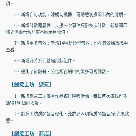
項。
5、新增自訂功能：濾鏡切換器，可動態切換關卡內的濾鏡。
6、新增計數器屬性：支援一次事件觸發多次計數，新增顯示
樣式僅顯示當前值不顯示目標值。
7、新增更多音效：新增14種新類型音效，可在音效播放機中
查看。
8、新增麻將系列基礎形狀組件。
9、優化了計數器、公告板在場中的最多可視個數。
【創意工坊 - 遊玩】
1、新增創意工坊優秀作品遊玩呼吸活動，每日首次遊玩可多
獲得150個奇巧幣。
2、創意工坊房間語音優化：允許局內切換房間語音/麥克風狀
態。
【創意工坊 - 商店】