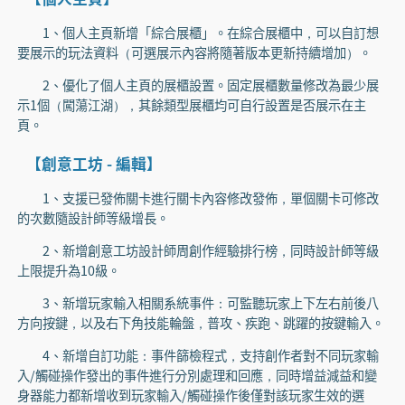
1、個人主頁新增「綜合展櫃」。在綜合展櫃中，可以自訂想
要展示的玩法資料（可選展示內容將隨著版本更新持續增加）。
2、優化了個人主頁的展櫃設置。固定展櫃數量修改為最少展
示1個（闖蕩江湖），其餘類型展櫃均可自行設置是否展示在主
頁。
【創意工坊 - 編輯】
1、支援已發佈關卡進行關卡內容修改發佈，單個關卡可修改
的次數隨設計師等級增長。
2、新增創意工坊設計師周創作經驗排行榜，同時設計師等級
上限提升為10級。
3、新增玩家輸入相關系統事件：可監聽玩家上下左右前後八
方向按鍵，以及右下角技能輪盤，普攻、疾跑、跳躍的按鍵輸入。
4、新增自訂功能：事件篩檢程式，支持創作者對不同玩家輸
入/觸碰操作發出的事件進行分別處理和回應，同時增益減益和變
身器能力都新增收到玩家輸入/觸碰操作後僅對該玩家生效的選