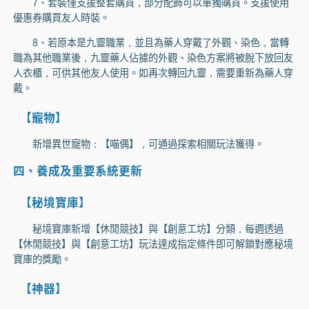
7、套裝僅支援整套購買，部分配飾可以單獨購買。支援使用
優惠券購買友人時裝。
8、若原本是九靈職業，並且為藥人穿戴了外觀、染色，當轉
職為其他職業後，九靈藥人佔據的外觀、染色方案將被脫下放回友
人衣櫃，可供其他友人使用。如再次轉回九靈，需要重新為藥人穿
戴。
【寵物】
新增異世寵物：【喵偶】，可通過探索相關玩法獲得。
四、養成及重要系統更新
【秘境寶庫】
秘境寶庫新增【休閒競技】與【創意工坊】分類，每週透過
【休閒競技】與【創意工坊】玩法達成指定條件即可解鎖對應秘境
寶庫的獎勵。
【神器】