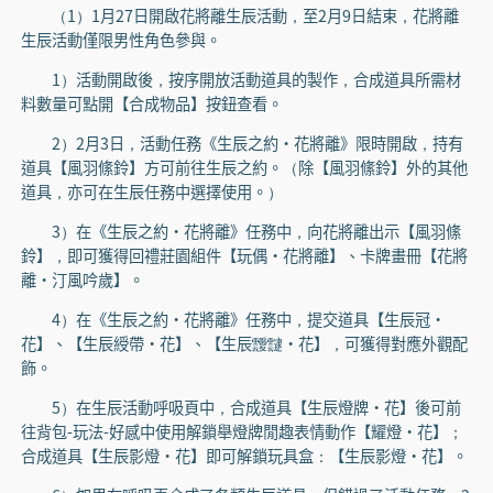
（1）1月27日開啟花將離生辰活動，至2月9日結束，花將離
生辰活動僅限男性角色參與。
1）活動開啟後，按序開放活動道具的製作，合成道具所需材
料數量可點開【合成物品】按鈕查看。
2）2月3日，活動任務《生辰之約·花將離》限時開啟，持有
道具【風羽絛鈴】方可前往生辰之約。（除【風羽絛鈴】外的其他
道具，亦可在生辰任務中選擇使用。）
3）在《生辰之約·花將離》任務中，向花將離出示【風羽絛
鈴】，即可獲得回禮莊園組件【玩偶·花將離】、卡牌畫冊【花將
離·汀風吟歲】。
4）在《生辰之約·花將離》任務中，提交道具【生辰冠·
花】、【生辰綬帶·花】、【生辰靉靆·花】，可獲得對應外觀配
飾。
5）在生辰活動呼吸頁中，合成道具【生辰燈牌·花】後可前
往背包-玩法-好感中使用解鎖舉燈牌閒趣表情動作【耀燈·花】；
合成道具【生辰影燈·花】即可解鎖玩具盒：【生辰影燈·花】。