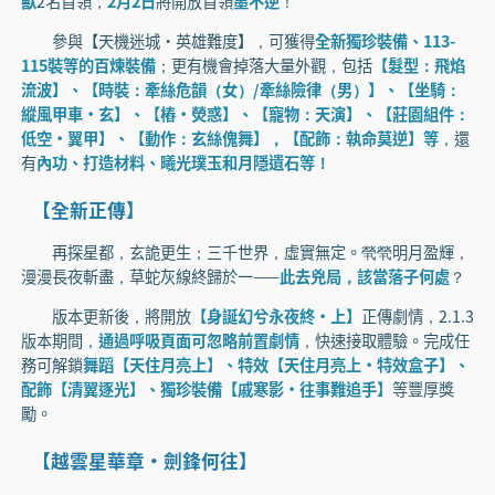
獸
2名首領，
2月2日
將開放首領
墨不逆
！
參與【天機迷城·英雄難度】，可獲得
全新獨珍裝備、113-
115裝等的百煉裝備
；更有機會掉落大量外觀，包括
【髮型：飛焰
流波】、【時裝：牽絲危韻（女）/牽絲險律（男）】、【坐騎：
縱風甲車·玄】、【樁·熒惑】、【寵物：天演】、【莊園組件：
低空·翼甲】、【動作：玄絲傀舞】，【配飾：執命莫逆】等
，還
有
內功、打造材料、曦光璞玉和月隱遺石等！
【全新正傳】
再探星都，玄詭更生；三千世界，虛實無定。煢煢明月盈輝，
漫漫長夜斬盡，草蛇灰線終歸於一——
此去兇局，該當落子何處
？
版本更新後，將開放
【身誕幻兮永夜終·上】
正傳劇情，2.1.3
版本期間，
通過呼吸頁面可忽略前置劇情
，快速接取體驗。完成任
務可解鎖
舞蹈【天住月亮上】、特效【天住月亮上·特效盒子】、
配飾【清翼逐光】、獨珍裝備【戚寒影·往事難追手】
等豐厚獎
勵。
【越雲星華章·劍鋒何往】