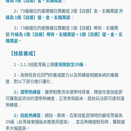
級為 3個【自選】金·玄機萬變
；
2）73級檔位的基礎檔位獎勵從 2個【自選】金·玄機萬變
升
級為 1個【自選】優·金·玄機萬變
；
3）73級檔位的進階檔位獎勵從 1個【自選】稀有·玄機萬
變
升級為 1個【自選】稀有·玄機萬變 + 1個【自選】優·金·玄
機萬變
。
【技能養成】
1、2.1.3技能等級上限
逐漸開放至35級
；
2、為降低各位同門的養成壓力以及熟練度相關系統的複雜
度，對以下部分進行優化：
1）潛學熟練度
：攜帶對應流派潛學特質後，釋放任意技能即
可獲取該流派的潛學熟練度，正常參與副本、競技玩法即可達到滿
熟練度；
2）技能熟練度
：絕技、群俠、百家技能習得時的最低等級為
29級（此等級會隨版本推進而提高），並且熟練度較低時，獲取速
率大幅提高。