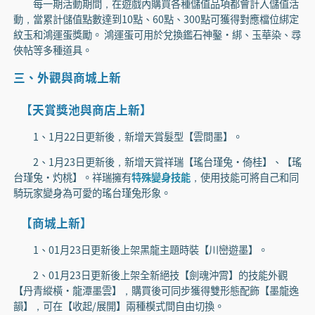
每一期活動期間，在遊戲內購買各種儲值品項都會計入儲值活
動，當累計儲值點數達到10點、60點、300點可獲得對應檔位綁定
紋玉和鴻運蛋獎勵。 鴻運蛋可用於兌換鑑石神鑿·綁、玉華染、尋
俠帖等多種道具。
三、外觀與商城上新
【天賞獎池與商店上新】
1、1月22日更新後，新增天賞髮型【雲間墨】。
2、1月23日更新後，新增天賞祥瑞【瑤台瑾兔·倚桂】、【瑤
台瑾兔·灼桃】。祥瑞擁有
特殊變身技能
，使用技能可將自己和同
騎玩家變身為可愛的瑤台瑾兔形象。
【商城上新】
1、01月23日更新後上架黑龍主題時裝【川巒遊墨】。
2、01月23日更新後上架全新絕技【劍魂沖霄】的技能外觀
【丹青縱橫·龍潭墨雲】，購買後可同步獲得雙形態配飾【墨龍逸
韻】，可在【收起/展開】兩種模式間自由切換。