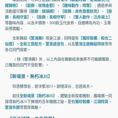
稷錦袍】、【髮飾：玫瑰金簪】、【趣味動作：噤聲】
；通過參與
活動還可獲得
【掛飾：綠頭牌】、【掛飾：赤色鴛鴦肚兜】、【掛
飾：長相守笛】、【掛飾：長相守琴】、【雙人動作：泛舟湖上】
等趣味內容，以及半價券、300紋玉代金券、自選稀有內功、玉華
染等獎勵。
全新舞蹈
《驚鴻舞》
現身江湖，同時還有
【獨珍裝備：和合二
仙簪】、全新工藝配方、驚喜語音包
，以及
驚鴻主題舞蹈特效
等待
各位同門探索。
（ 除《驚鴻舞》外，以上內容在聯動結束後將不可繼續獲取，
已獲取的同門不受影響）。
【新場景·無朽冰川】
仰憑積雪岩，俯涉堅冰川。跡隱深谷，志逐高天。
前往
全新場景【無朽冰川】
，體驗全新探索機制，攜喵偶一同
探尋無朽冰川下掩埋的百年機關之秘。更有
獨珍裝備、江湖特質、
驚喜外觀
等豐厚獎勵。