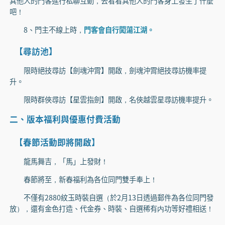
其他人的門客進行私聊互動，去看看其他人的門客身上發生了什麼
吧！
8、門主不線上時，
門客會自行闖蕩江湖。
【尋訪池】
限時絕技尋訪【劍魂沖霄】開啟，劍魂沖霄絕技尋訪機率提
升。
限時群俠尋訪【星雲指劍】開啟，名俠越雲星尋訪機率提升。
二、版本福利與優惠付費活動
【春節活動即將開啟】
龍馬舞吉，「馬」上發財！
春節將至，新春福利為各位同門雙手奉上！
不僅有2880紋玉時裝自選（於2月13日透過郵件為各位同門發
放），還有金色打造、代金券、時裝、自選稀有内功等好禮相送！