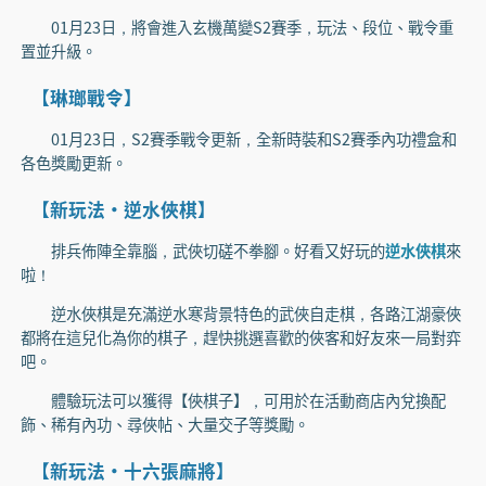
01月23日，將會進入玄機萬變S2賽季，玩法、段位、戰令重
置並升級。
【琳瑯戰令】
01月23日，S2賽季戰令更新，全新時裝和S2賽季內功禮盒和
各色獎勵更新。
【新玩法·逆水俠棋】
排兵佈陣全靠腦，武俠切磋不拳腳。好看又好玩的
逆水俠棋
來
啦！
逆水俠棋是充滿逆水寒背景特色的武俠自走棋，各路江湖豪俠
都將在這兒化為你的棋子，趕快挑選喜歡的俠客和好友來一局對弈
吧。
體驗玩法可以獲得【俠棋子】，可用於在活動商店內兌換配
飾、稀有內功、尋俠帖、大量交子等獎勵。
【新玩法·十六張麻將】