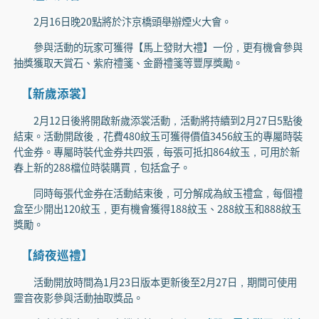
2月16日晚20點將於汴京橋頭舉辦煙火大會。
參與活動的玩家可獲得【馬上發財大禮】一份，更有機會參與
抽獎獲取天賞石、紫府禮箋、金爵禮箋等豐厚獎勵。
【新歲添裳】
2月12日後將開啟新歲添裳活動，活動將持續到2月27日5點後
結束。活動開啟後，花費480紋玉可獲得價值3456紋玉的專屬時裝
代金券。專屬時裝代金券共四張，每張可抵扣864紋玉，可用於新
春上新的288檔位時裝購買，包括盒子。
同時每張代金券在活動結束後，可分解成為紋玉禮盒，每個禮
盒至少開出120紋玉，更有機會獲得188紋玉、288紋玉和888紋玉
獎勵。
【綺夜巡禮】
活動開放時間為1月23日版本更新後至2月27日，期間可使用
靈音夜影參與活動抽取獎品。