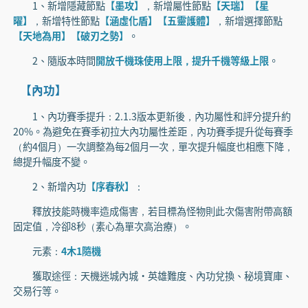
1、新增隱藏節點
【墨攻】
，新增屬性節點
【天瑞】【星
曜】
，新增特性節點
【涵虛化盾】【五靈護體】
，新增選擇節點
【天地為用】【破刃之勢】
。
2、隨版本時間
開放千機珠使用上限，提升千機等級上限
。
【內功】
1、內功賽季提升：2.1.3版本更新後，內功屬性和評分提升約
20%。為避免在賽季初拉大內功屬性差距，內功賽季提升從每賽季
（約4個月）一次調整為每2個月一次，單次提升幅度也相應下降，
總提升幅度不變。
2、新增內功
【序春秋】
：
釋放技能時機率造成傷害，若目標為怪物則此次傷害附帶高額
固定值，冷卻8秒（素心為單次高治療）。
元素：
4木1隨機
獲取途徑：天機迷城內城·英雄難度、內功兌換、秘境寶庫、
交易行等。