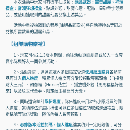
本次活動中玩家可有機率抽取到：
絕品武器：靈音甜魘、祥瑞
禮盒：音瀾狂想禮盒
、點讚外觀：甜魘心意、配飾：星砂垂宇等獎
品，或使用抽取到的甜魘幻晶兌換上述獎品。
活動中重複抽取到的獎品(除絕品武器外)將自動轉換為等同於
兌換所需數量的甜魘幻晶。
【組隊購物贈禮】
1、玩家可在2.1.3版本期間，前往活動頁面創建或加入一支奪
寶小隊與好友一同參與活動。
2、活動期間，通過遊戲內多個指定管道
使用紋玉購買
各類商
品可計入
個人進度
，積累個人進度可分階段領取專屬頭像【自摸發
財大三元】、頭像框【Horse花生】、播放機外觀【馬馬福福好運
來】以及紋玉代金券、限定紋玉禮盒等大獎。
3、同時還會統計
隊伍進度
，隊伍進度來用於各小隊成員的個
人進度，累積隊伍進度同樣也可以在多個檔位領取鴻運蛋禮盒，限
定稱號等隊伍獎勵，隊伍內每人皆可領取！
4、
春節版本活動加碼：個人進度
達累積到一定階段後，可分