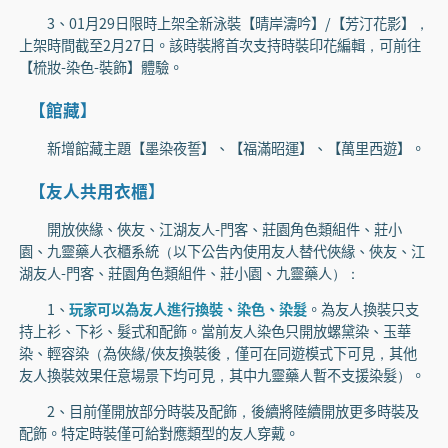
3、01月29日限時上架全新泳裝【晴岸濤吟】/【芳汀花影】，
上架時間截至2月27日。該時裝將首次支持時裝印花編輯，可前往
【梳妝-染色-裝飾】體驗。
【館藏】
新增館藏主題【墨染夜誓】、【福滿昭運】、【萬里西遊】。
【友人共用衣櫃】
開放俠緣、俠友、江湖友人-門客、莊園角色類組件、莊小
園、九靈藥人衣櫃系統（以下公告內使用友人替代俠緣、俠友、江
湖友人-門客、莊園角色類組件、莊小園、九靈藥人）：
1、
玩家可以為友人進行換裝、染色、染髮
。為友人換裝只支
持上衫、下衫、髮式和配飾。當前友人染色只開放螺黛染、玉華
染、輕容染（為俠緣/俠友換裝後，僅可在同遊模式下可見，其他
友人換裝效果任意場景下均可見，其中九靈藥人暫不支援染髮）。
2、目前僅開放部分時裝及配飾，後續將陸續開放更多時裝及
配飾。特定時裝僅可給對應類型的友人穿戴。