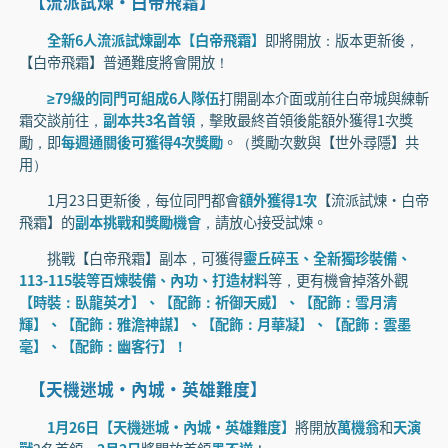
【流派試煉·白帝飛霜】
全新6人流派試煉副本【白帝飛霜】
即將開放：版本更新後，
【白帝飛霜】普通難度將會開放！
≥79級的同門可組成6人隊伍
打開副本介面或前往白帝城與練斬
霜交談前往，
副本共3名首領
，擊敗最終首領後能額外獲得1次獎
勵，即
每週通關後可獲得4次獎勵
。（獎勵次數與【世外尋隱】共
用）
1月23日更新後，每位同門都會
額外獲得1次
【流派試煉·白帝
飛霜】的
副本挑戰和獎勵機會
，請放心接受試煉。
挑戰【白帝飛霜】副本，可獲得
靈丘碎玉、全新獨珍裝備、
113-115裝等百煉裝備、內功、打造材料
等，更有機會掉落外觀
【時裝：臥龍英才】、【配飾：祈御天威】、【配飾：雪月清
輝】、【配飾：雅澹神謀】、【配飾：月華凝】、【配飾：雲墨
毫】、【配飾：幽客行】！
【天機迷城·內城·英雄難度】
1月26日【天機迷城·內城·英雄難度】
將開放
萬機翁
和
天演