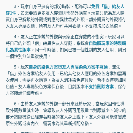
3、玩家自身已擁有的部分時裝、配飾可以
免費「借」給友人
穿1件
，如需要給更多友人穿戴則需額外購買。玩家只能為友人購
買自身已解鎖的外觀或對應的異性款式外觀。額外購買的外觀將存
入友人專屬衣櫃，所有友人均可共用衣櫃。不支持增加衣品值。
4、友人正在穿戴的外觀與玩家正在穿戴的不衝突。玩家可以
將自己的外觀「借」給異性友人穿戴，系統會
自動將玩家的時裝轉
化為異性版本
。同一件時裝，如果已被一個性別的友人佔用，則另
一個性別無法重複使用。
5、玩家
自身的染色方案與友人專屬染色方案不互通
，無法
「借」染色方案給友人使用。已給其他友人應用的染色方案如需再
次使用，需要再次購買。為友人消耗染色道具後，暫不支持增加國
色值。友人專屬染色方案保存後，目前版本
不支持刪除方案
，保存
方案時請仔細考慮。
6、由於友人穿戴的外觀一部分來源於玩家，當玩家因轉性導
致外觀數量減少時，會導致友人外觀可用數量也對應減少。減少的
部分將隨機從已經穿著時裝的友人身上脫下。友人外觀可能會變成
原生外觀或者內衣，需玩家為其重新搭配穿搭。