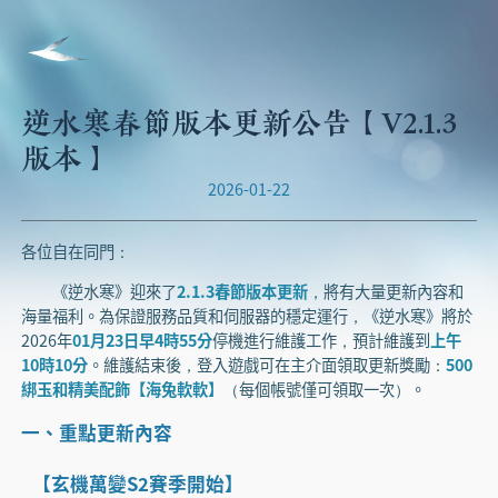
逆水寒春節版本更新公告【V2.1.3
版本】
2026-01-22
各位自在同門：
《逆水寒》迎來了
2.1.3春節版本更新
，將有大量更新內容和
海量福利。為保證服務品質和伺服器的穩定運行，《逆水寒》將於
2026年
01月23日早4時55分
停機進行維護工作，預計維護到
上午
10時10分
。維護結束後，登入遊戲可在主介面領取更新獎勵：
500
綁玉和精美配飾【海兔軟軟】
（每個帳號僅可領取一次）。
一、重點更新內容
【玄機萬變S2賽季開始】