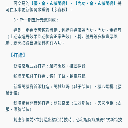
可交易的
【優·金·玄機萬變】、【內功·金·玄機萬變】
將
可在版本更新後開啟獲得【序春秋】。
3、新一期五行元氣開放：
達到一定進度可領取獎勵，包括自選優質內功、內功·幸運丹
（上期幸運丹效果到期後會正常失效）、轉元凝丹等多檔豐厚獎
勵，最高必得自選優質稀有內功。
【打造】
新增常規武器打造：越海斫蛟、控弦揚鋒
新增常規鞋子打造：獨佇千峰、踏霄馭鵬
新增萬機翁首領打造：萬械無竭（鞋子部位）、機心翻構（腰
帶部位）
新增諸葛亮首領打造：臥龍奇策（武器部位）、天彰明相（衣
服、護腕部位）
對應部位前3次打造出橘色特技時，必定能保底獲得1次新特技