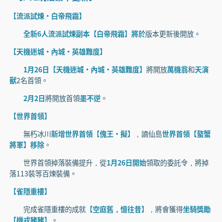
【流派試煉·白帝飛霜】
全新6人流派試煉副本【白帝飛霜】將於
版本更新後開放。
【天機迷城·內城·英雄難度】
1月26日【天機迷城·內城·英雄難度】
將開放
萬機翁
和
天演
獸
2名首領。
2月2日
將開放首領
墨不逆
。
【世界首領】
無朽冰川
新增世界首領【傀王·擬】
，謫仙島
世界首領【螯蟹
將軍】移除
。
世界首領掉落裝備提升，從
1月26日開始
領取的委託令，將掉
落113裝等百煉裝備。
【雀隱重樓】
完成雀隱重樓的成就
【空庭舊，憶往昔】
，將會獲得
坐騎獎勵
【機戎豬豬】
。