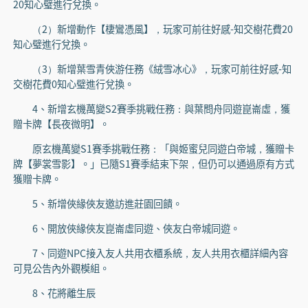
20知心璧進行兌換。
（2）新增動作【棲鸞憑風】，玩家可前往好感-知交樹花費20
知心璧進行兌換。
（3）新增葉雪青俠游任務《絨雪冰心》，玩家可前往好感-知
交樹花費0知心璧進行兌換。
4、新增玄機萬變S2賽季挑戰任務：與葉問舟同遊崑崙虛，獲
贈卡牌【長夜微明】。
原玄機萬變S1賽季挑戰任務：「與姬蜜兒同遊白帝城，獲贈卡
牌【夢裳雪影】。」已隨S1賽季結束下架，但仍可以通過原有方式
獲贈卡牌。
5、新增俠緣俠友邀訪進莊園回饋。
6、開放俠緣俠友崑崙虛同遊、俠友白帝城同遊。
7、同遊NPC接入友人共用衣櫃系統，友人共用衣櫃詳細內容
可見公告內外觀模組。
8、花將離生辰