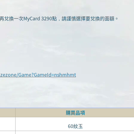
再兌換一次MyCard 3290點，請謹慎選擇要兌換的面額。
prizezone/Game?GameId=nshmhmt
購買品項
60紋玉