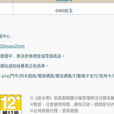
6480紋玉
服中心
/l36naxx2hmt
遊戲中，無法折換現金或等值商品。
網站或粉絲專頁公告為準。
play門市/四大超商/電商通路/電信通路/行動電子支付/信用卡
※《逆水寒》依遊戲軟體分級管理辦法分類為輔
※警語：注意使用時間，避免沉迷。遊戲部分
※台灣遊戲代理：恩奕遊戲