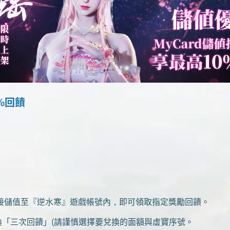
%回饋
直接儲值至『逆水寒』遊戲帳號內，即可領取指定獎勵回饋。
三次回饋」(請謹慎選擇要兌換的面額與虛寶序號。