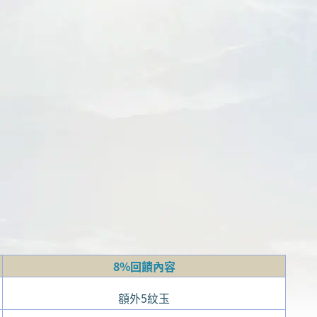
8%回饋內容
額外5紋玉