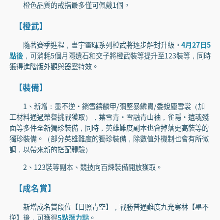
橙色品質的戒指最多僅可佩戴1個。
【橙武】
隨著賽季進程，晝宇靈暉系列橙武將逐步解封升級。
4月27日5
點後
，可消耗5個月隱遺石和交子將橙武裝等提升至123裝等，同時
獲得進階版外觀與器靈特效。
【裝備】
1、新增：墨不逆·銷雪鑄麟甲/彌堅暴鱗胄/委蛻塵雪裳（加
工材料通過榮譽挑戰獲取），葉雪青·雪融青山袖，雀隱·遺魂殘
面等多件全新獨珍裝備，同時，英雄難度副本也會掉落更高裝等的
獨珍裝備。（部分英雄難度的獨珍裝備，除數值外機制也會有所微
調，以帶來新的搭配體驗）
2、123裝等副本、競技向百煉裝備開放獲取。
【成名賞】
新增成名賞段位【日照青空】，戰勝普通難度九光寒林【墨不
逆】後，可獲得
5點潛力點
。