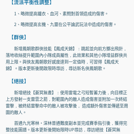
【流派平衡性調整】
1、略微提高鐵衣、血河、素問對首領造成的傷害。
2、略微提高玄機、九靈在公平論武玩法中造成的傷害。
【群俠】
新增鳳朝歌群俠技能【鳳成天錦】：跳起並向前方擲出飛針，
落地收絲提升範圍內小隊成員屬性，此效果和其他小隊增益群俠共
用上限。與俠友鳳朝歌好感度達到一定值時，可習得【鳳成天
錦】。版本更新後開啟限時尋訪，尋訪新名俠鳳朝歌。
【絕技】
新增絕技【蒼冥無晝】：使用雷電之弓短暫蓄力後，向目標正
上方發射一支雷雲之箭，對範圍內的敵人造成傷害並附加一次終結
雷擊，被終結雷擊命中的敵人被攻擊後， 造成額外傷害並傳遞至周
圍的敵人。
首通九光寒林·深林普通難度副本並完成賽季指引後，獲得完
整技能圖譜。版本更新後開始限時UP尋訪，尋訪絕技【蒼冥無