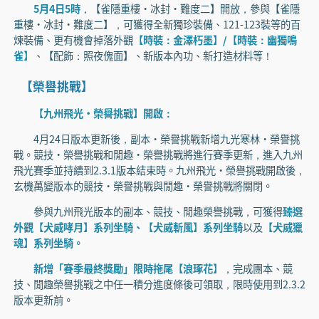
5月4日5時
，【雀隱重樓·冰封·難度二】開放，參與【雀隱
重樓·冰封·難度二】，可獲得全新獨珍裝備、121-123裝等的百
煉裝備、更有機會掉落外觀
【時裝：金澤朽墨】/【時裝：幽獨鳴
雀】
、【配飾：照夜傀面】、新版本內功、新打造材料等！
【榮譽挑戰】
【九州飛光·榮譽挑戰】開啟：
4月24日版本更新後，副本·榮譽挑戰新增九光寒林·榮譽挑
戰。競技·榮譽挑戰和閒趣·榮譽挑戰將進行賽季更新，進入九州
飛光賽季並持續到2.3.1版本結束時。九州飛光·榮譽挑戰開啟後，
玄機萬變版本的競技·榮譽挑戰與閒趣·榮譽挑戰將關閉。
參與九州飛光版本的副本、競技、閒趣榮譽挑戰，可獲得
臻選
外觀【犬威哮月】系列坐騎、【犬威斬風】系列坐騎
以及
【犬威獵
魂】系列坐騎。
新增「賽季最終獎勵」限時拖尾【浪琢花】
，完成團本、競
技、閒趣榮譽挑戰之中任一積分進度條後可領取，限時使用到2.3.2
版本更新前。