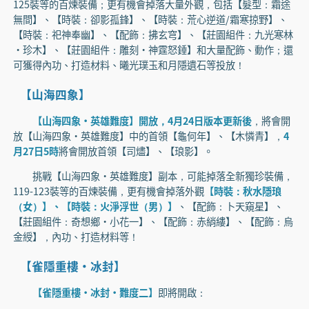
125裝等的百煉裝備；更有機會掉落大量外觀，包括【髮型：霜途
無間】、【時裝：卻影孤鋒】、【時裝：荒心逆道/霜寒掠野】、
【時裝：祀神奉幽】、【配飾：拂玄穹】、【莊園組件：九光寒林
·珍木】、【莊園組件：雕刻·神霆怒錘】和大量配飾、動作；還
可獲得內功、打造材料、曦光璞玉和月隱遺石等投放！
【山海四象】
【山海四象·英雄難度】開放，4月24日版本更新後
，將會開
放【山海四象·英雄難度】中的首領【龜何年】、【木憐青】，
4
月27日5時
將會開放首領【司燼】、【琅影】。
挑戰【山海四象·英雄難度】副本，可能掉落全新獨珍裝備，
119-123裝等的百煉裝備，更有機會掉落外觀
【時裝：秋水隱琅
（女）】、【時裝：火淨浮世（男）】
、【配飾：卜天窺星】、
【莊園組件：奇想鄉·小花一】、【配飾：赤綃縷】、【配飾：烏
金綬】，內功、打造材料等！
【雀隱重樓·冰封】
【雀隱重樓·冰封·難度二】
即將開啟：