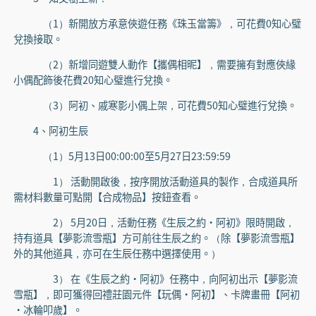
（1）新開放方承意俠遊任務《珠玉當籌》，可花費0知心璧
兌換接取。
（2）新增同遊雙人動作【攜偶相昵】，需要擁有對應俠緣
小偶配飾後花費20知心璧進行兌換。
（3）阿初、戚寒影小偶上架，可花費50知心璧進行兌換。
4、阿初生辰
（1）5月13日00:00:00至5月27日23:59:59
1） 活動開啟後，按序開放活動道具的製作，合成道具所
需材料數量可點開【合成物品】按鈕查看。
2） 5月20日，活動任務《生辰之約·阿初》限時開啟，
持有道具【夢影流雪瓶】方可前往生辰之約。（除【夢影流雪瓶】
外的其他道具，亦可在生辰任務中選擇使用。）
3） 在《生辰之約·阿初》任務中，向阿初出示【夢影流
雪瓶】，即可獲得回禮莊園元件【玩偶·阿初】、卡牌畫冊【阿初
·冰輪叩歲】。