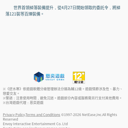
世界首領掉落裝備提升，從4月27日開始領取的委託令，將掉
落121裝等百煉裝備。
※《逆水寒》依遊戲軟體分級管理辦法分類為輔12級。遊戲情節涉及性、暴力、
戀愛交友。
※警語：注意使用時間，避免沉迷。遊戲部分內容或服務需另行支付其他費用。
※台灣遊戲代理：恩奕遊戲
Privacy Policy,Terms and Conditions
©1997-
2026
NetEase,Inc.All Rights
Reserved
Envoy Interactive Entertainment Co. Ltd