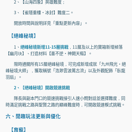
2、【山海四象】英雄難度；
3、【雀隱重樓·冰封】難度二。
開放時間與說明詳見「重點更新內容」。
【絕峰秘境】
1、
絕峰秘境新增11-15層挑戰
，11層及以上的寶箱新增掉落
【幽月玦】、打造材料【墨不逆·神闕天樞】。
限時通關所有15層絕峰秘境，可完成新增成就「九州飛光·絕
峰秘境大師」，獲取稱號「浩渺雲波萬古流」以及外觀配飾「臥龍
羽扇」。
2、【絕峰秘境】開啟競速挑戰
隊長與副本門口的競速挑戰接引人速小問對話並選擇難度，同
時滿足挑戰之路與聖賢之路的巔峰難度時，可開啟競速模式挑戰。
六、閒趣玩法更新與優化
【育寵】