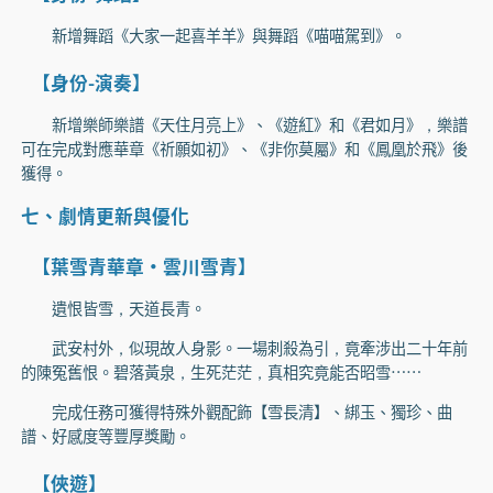
新增舞蹈《大家一起喜羊羊》與舞蹈《喵喵駕到》。
【身份-演奏】
新增樂師樂譜《天住月亮上》、《遊紅》和《君如月》，樂譜
可在完成對應華章《祈願如初》、《非你莫屬》和《鳳凰於飛》後
獲得。
七、劇情更新與優化
【葉雪青華章·雲川雪青】
遺恨皆雪，天道長青。
武安村外，似現故人身影。一場刺殺為引，竟牽涉出二十年前
的陳冤舊恨。碧落黃泉，生死茫茫，真相究竟能否昭雪……
完成任務可獲得特殊外觀配飾【雪長清】、綁玉、獨珍、曲
譜、好感度等豐厚獎勵。
【俠遊】