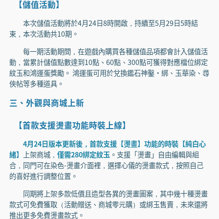
【儲值活動】
本次儲值活動將於4月24日8時開啟，持續至5月29日5時結
束，本次活動共10期。
每一期活動期間，在遊戲內購買各種儲值品項都會計入儲值活
動，當累計儲值點數達到10點、60點、300點可獲得對應檔位綁定
紋玉和鴻運蛋獎勵。 鴻運蛋可用於兌換鑑石神鑿·綁、玉華染、尋
俠帖等多種道具。
三、外觀與商城上新
【首款支援燙畫功能時裝上線】
4月24日版本更新後，首款支援【燙畫】功能的時裝【純白心
緒】
上架商城，
僅需280綁定紋玉
。支援「燙畫」自由編輯與組
合，同門可在染色-燙畫介面裡，選擇心儀的燙畫款式，按照自己
的喜好進行調整位置。
同期將上架多款低價且造型各異的燙畫圖案，其中幾十種燙畫
款式可免費獲取（活動贈送、商城零元購）或綁玉售賣，未來還將
推出更多免費燙畫款式。