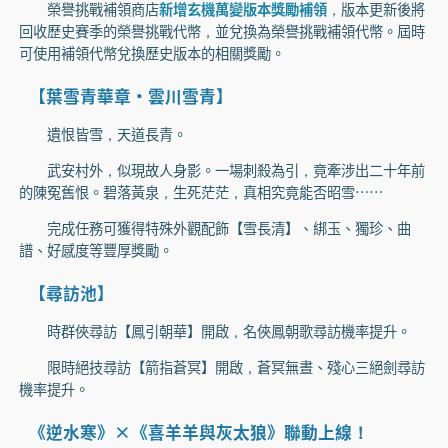
榮譽挑戰補領商店
新增玄機萬變版本獎勵補領
，版本更新後將
回收歷史賽季的榮譽挑戰代幣，並兌換為榮譽挑戰補領代幣。屆時
可使用補領代幣兌換歷史版本的相關獎勵。
【葉雪青華章·雲川雪青】
遺恨皆雪，天道長青。
武安村外，似現故人身影。一場刺殺為引，竟牽涉出二十年前
的陳冤舊恨。碧落黃泉，生死茫茫，真相究竟能否昭雪……
完成任務可獲得特殊外觀配飾【雪長清】、綁玉、獨珍、曲
譜、好感度等豐厚獎勵。
【尋訪池】
時群俠尋訪【鳳引朝華】開啟，名俠鳳朝歌尋訪機率提升。
限時絕技尋訪【箭指蒼冥】開啟，蒼冥無晝、殘心三絕劍尋訪
機率提升。
《逆水寒》×《喜羊羊與灰太狼》聯動上線！