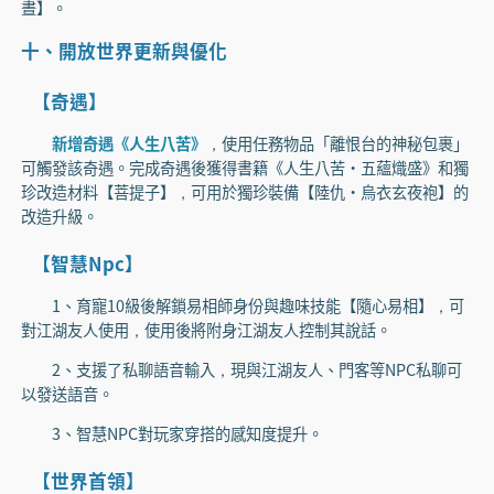
晝】。
十、開放世界更新與優化
【奇遇】
新增奇遇《人生八苦》
，使用任務物品「離恨台的神秘包裹」
可觸發該奇遇。完成奇遇後獲得書籍《人生八苦·五蘊熾盛》和獨
珍改造材料【菩提子】，可用於獨珍裝備【陸仇·烏衣玄夜袍】的
改造升級。
【智慧Npc】
1、育寵10級後解鎖易相師身份與趣味技能【隨心易相】，可
對江湖友人使用，使用後將附身江湖友人控制其說話。
2、支援了私聊語音輸入，現與江湖友人、門客等NPC私聊可
以發送語音。
3、智慧NPC對玩家穿搭的感知度提升。
【世界首領】