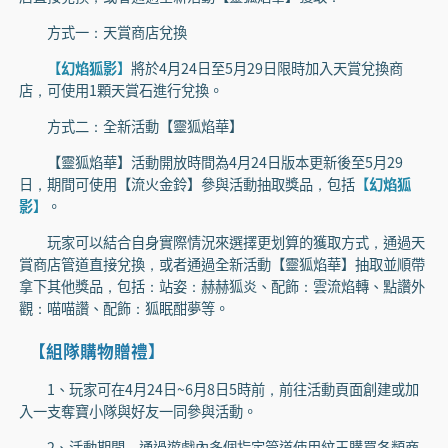
方式一：天賞商店兌換
【幻焰狐影】
將於4月24日至5月29日限時加入天賞兌換商
店，可使用1顆天賞石進行兌換。
方式二：全新活動【靈狐焰華】
【靈狐焰華】活動開放時間為4月24日版本更新後至5月29
日，期間可使用【流火金鈴】參與活動抽取獎品，包括
【幻焰狐
影】
。
玩家可以結合自身實際情況來選擇更划算的獲取方式，通過天
賞商店管道直接兌換，或者通過全新活動【靈狐焰華】抽取並順帶
拿下其他獎品，包括：站姿：赫赫狐炎、配飾：雲流焰轉、點讚外
觀：喵喵讚、配飾：狐眠酣夢等。
【組隊購物贈禮】
1、玩家可在4月24日~6月8日5時前，前往活動頁面創建或加
入一支奪寶小隊與好友一同參與活動。
2、活動期間，通過遊戲內多個指定管道使用紋玉購買各類商