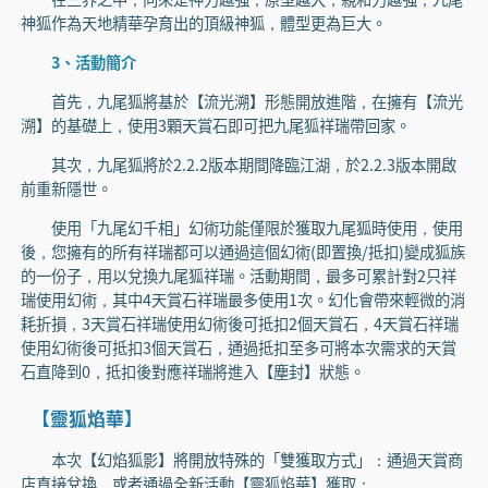
神狐作為天地精華孕育出的頂級神狐，體型更為巨大。
3、活動簡介
首先，九尾狐將基於【流光溯】形態開放進階，在擁有【流光
溯】的基礎上，使用3顆天賞石即可把九尾狐祥瑞帶回家。
其次，九尾狐將於2.2.2版本期間降臨江湖，於2.2.3版本開啟
前重新隱世。
使用「九尾幻千相」幻術功能僅限於獲取九尾狐時使用，使用
後，您擁有的所有祥瑞都可以通過這個幻術(即置換/抵扣)變成狐族
的一份子，用以兌換九尾狐祥瑞。活動期間，最多可累計對2只祥
瑞使用幻術，其中4天賞石祥瑞最多使用1次。幻化會帶來輕微的消
耗折損，3天賞石祥瑞使用幻術後可抵扣2個天賞石，4天賞石祥瑞
使用幻術後可抵扣3個天賞石，通過抵扣至多可將本次需求的天賞
石直降到0，抵扣後對應祥瑞將進入【塵封】狀態。
【靈狐焰華】
本次【幻焰狐影】將開放特殊的「雙獲取方式」：通過天賞商
店直接兌換，或者通過全新活動【靈狐焰華】獲取：