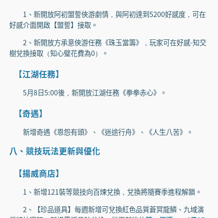
1、新開放阿初盟誓俠游劇情，與阿初達到5200好感度，可在
好感介面開啟【盟誓】接取。
2、新開放方承意俠游任務《珠玉當籌》，玩家可在好感-知交
樹兌換接取（知心璧花費為0）。
【江湖任務】
5月8日5:00後，新開放江湖任務《拳拳赤心》。
【奇遇】
新增奇遇《恩怨有頭》、《迷途行舟》、《人生八苦》。
八、競技玩法更新與優化
【揚威商店】
1、新增121裝等競技向百煉兌換，兌換將隨賽季進程解鎖。
2、【珍品道具】每週新增可兌換紅色品質蒼冥龍鱗、九域演