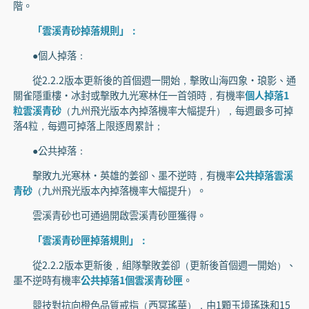
階。
「雲溪青砂掉落規則」：
●個人掉落：
從2.2.2版本更新後的首個週一開始，擊敗山海四象·琅影、通
關雀隱重樓·冰封或擊敗九光寒林任一首領時，有機率
個人掉落1
粒雲溪青砂
（九州飛光版本內掉落機率大幅提升），每週最多可掉
落4粒，每週可掉落上限逐周累計；
●公共掉落：
擊敗九光寒林·英雄的姜卻、墨不逆時，有機率
公共掉落雲溪
青砂
（九州飛光版本內掉落機率大幅提升）。
雲溪青砂也可通過開啟雲溪青砂匣獲得。
「雲溪青砂匣掉落規則」：
從2.2.2版本更新後，組隊擊敗姜卻（更新後首個週一開始）、
墨不逆時有機率
公共掉落1個雲溪青砂匣
。
競技對抗向橙色品質戒指（西冥瑤華），由1顆玉境瑤珠和15