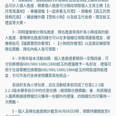
品可計入個人進度，積累個人進度可分階段領取個人主頁主題【五
月雪落滿地】、專屬頭像【一起來看五月雪】、頭像框【真正的雪
是桐花雨】、播放機外觀【雪和小狗】以及紋玉代金券、限定紋玉
禮盒等大獎。
3、同時還會統計隊伍進度，隊伍進度來用於各小隊成員的個
人進度，累積隊伍進度同樣也可以在多個檔位領取鴻運蛋禮盒，頭
像框貼花【福寶寶陪你看雪】、【小狗陪你看雪】以及限定稱號等
隊伍獎勵，隊伍內每人皆可領取！
4、半周年版本活動加碼：個人進度達累積到一定階段後，可
分別將價值680/980/1880/2880紋玉的禮箋贈予一名好友，禮箋可
用于在容華閣兌換價值680/980/1880/2880紋玉的時裝或時裝禮
盒，也可作為代金券使用購買其他商品。
若該好友為小芽玩家，且在活動結束前完成了任意2.2.2或
2.2.3版本賽季指引中的任意任務（需領取任務獎勵）後，則原贈送
人還將根據達標檔位元獲得一份額外的禮箋，四個檔位均可獲得一
次獎勵。
5、個人及隊伍進度統計截至06月08日5時，領獎持續開放至6