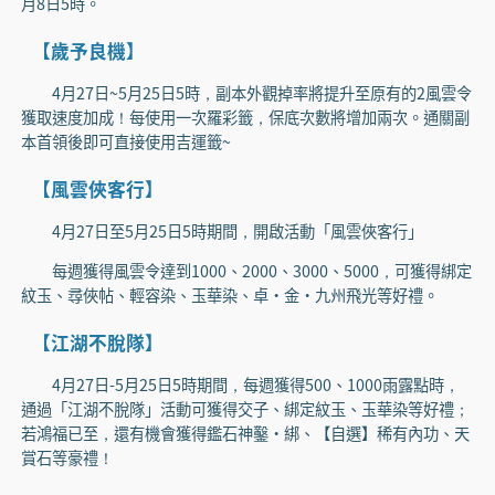
月8日5時。
【歲予良機】
4月27日~5月25日5時，副本外觀掉率將提升至原有的2風雲令
獲取速度加成！每使用一次羅彩籤，保底次數將增加兩次。通關副
本首領後即可直接使用吉運籤~
【風雲俠客行】
4月27日至5月25日5時期間，開啟活動「風雲俠客行」
每週獲得風雲令達到1000、2000、3000、5000，可獲得綁定
紋玉、尋俠帖、輕容染、玉華染、卓·金·九州飛光等好禮。
【江湖不脫隊】
4月27日-5月25日5時期間，每週獲得500、1000雨露點時，
通過「江湖不脫隊」活動可獲得交子、綁定紋玉、玉華染等好禮；
若鴻福已至，還有機會獲得鑑石神鑿·綁、【自選】稀有內功、天
賞石等豪禮！