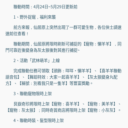
聯動時間：4月24日~5月29日更新前
1、野外捉寵，福利來襲
前方來報，仙居原上突然出現了一群可愛生物，各位俠士請速
速前往查看！
聯動期間，仙居原將限時刷新可捕捉的【寵物：懶羊羊】，同
門可靠近後變身為灰太狼後對其進行捕捉~
2、活動「武林萌羊」上線
完成聯動任務可領取【頭飾：咩咩·懶羊羊】、【喜羊羊聯動
語音包】、【舞蹈特效：大家一起喜羊羊】、【灰太狼變身丸配
方】、【稱號：別看我只是一隻羊】等豐富獎勵。
3、聯動寵物限時上架
艮嶽奇珍將限時上架【寵物：喜羊羊】、【寵物：美羊羊】、
【寵物：灰太狼】；同時奇賞商店將限時上架【寵物：小灰灰】。
4、聯動時裝、髮型限時上架