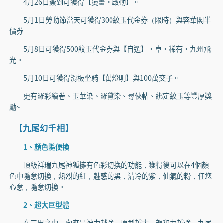
4月26日簽到可獲得【燙畫·啟動】。
5月1日勞動節當天可獲得300紋玉代金券（限時）與容華閣半
價券
5月8日可獲得500紋玉代金券與【自選】·卓·稀有·九州飛
光。
5月10日可獲得滑板坐騎【萬燈明】與100萬交子。
更有羅彩繪卷、玉華染、羅黛染、尋俠帖、綁定紋玉等豐厚獎
勵~
【九尾幻千相】
1、顏色隨便換
頂級祥瑞九尾神狐擁有色彩切換的功能，獲得後可以在4個顏
色中隨意切換，熱烈的紅，魅惑的黑，清冷的紫，仙氣的粉，任您
心意，隨意切換。
2、超大巨型體
在三界之中，向來是神力越強，原型越大，親和力越強，九尾