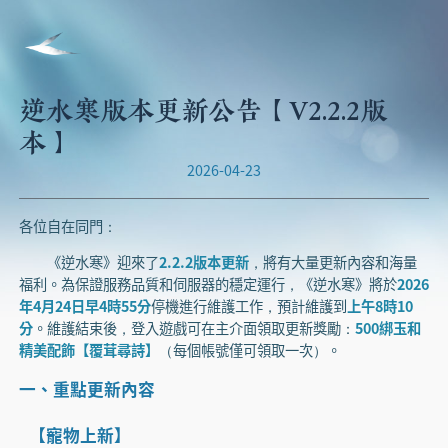
逆水寒版本更新公告【V2.2.2版
本】
2026-04-23
各位自在同門：
《逆水寒》迎來了
2.2.2版本更新
，將有大量更新內容和海量
福利。為保證服務品質和伺服器的穩定運行，《逆水寒》將於
2026
年4月24日早4時55分
停機進行維護工作，預計維護到
上午8時10
分
。維護結束後，登入遊戲可在主介面領取更新獎勵：
500綁玉和
精美配飾【覆茸尋詩】
（每個帳號僅可領取一次）。
一、重點更新內容
【寵物上新】