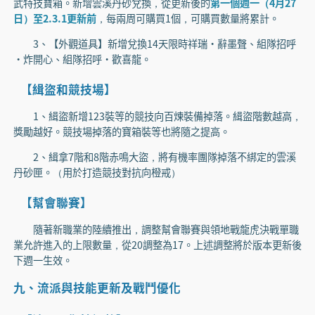
武特技寶箱。新增雲溪丹砂兌換，從更新後的
第一個週一（4月27
日）至2.3.1更新前
，每兩周可購買1個，可購買數量將累計。
3、【外觀道具】新增兌換14天限時祥瑞·辭墨聲、組隊招呼
·炸開心、組隊招呼·歡喜龍。
【緝盜和競技場】
1、緝盜新增123裝等的競技向百煉裝備掉落。緝盜階數越高，
獎勵越好。競技場掉落的寶箱裝等也將隨之提高。
2、緝拿7階和8階赤鳴大盜，將有機率團隊掉落不綁定的雲溪
丹砂匣。（用於打造競技對抗向橙戒）
【幫會聯賽】
隨著新職業的陸續推出，調整幫會聯賽與領地戰龍虎決戰單職
業允許進入的上限數量，從20調整為17。上述調整將於版本更新後
下週一生效。
九、流派與技能更新及戰鬥優化