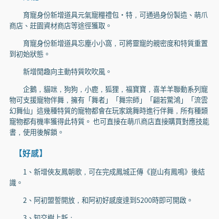
育寵身份新增道具元氣寵糧禮包·特，可通過身份製造、萌爪
商店、莊園資材商店等途徑獲取。
育寵身份新增道具忘塵小小窩，可將靈寵的親密度和特質重置
到初始狀態。
新增閒趣向主動特質吹吹風。
企鵝，貓咪，狗狗，小鹿，狐狸，福寶寶，喜羊羊聯動系列寵
物可支援寵物伴舞，擁有「舞者」「舞宗師」「翩若驚鴻」「流雲
幻舞仙」這幾種特質的寵物都會在玩家跳舞時進行伴舞，所有種類
寵物都有機率獲得此特質。 也可直接在萌爪商店直接購買對應技能
書，使用後解鎖。
【好感】
1、新增俠友鳳朝歌，可在完成鳳城正傳《崑山有鳳鳴》後結
識。
2、阿初盟誓開放，和阿初好感度達到5200時即可開啟。
3、知交樹上新：