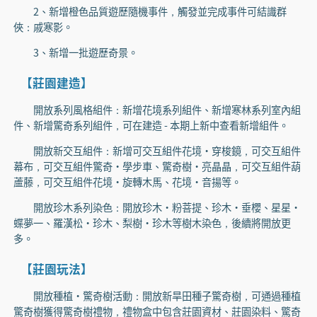
2、新增橙色品質遊歷隨機事件，觸發並完成事件可結識群
俠：戚寒影。
3、新增一批遊歷奇景。
【莊園建造】
開放系列風格組件：新增花境系列組件、新增寒林系列室內組
件、新增驚奇系列組件，可在建造 - 本期上新中查看新增組件。
開放新交互組件：新增可交互組件花境·穿梭鏡，可交互組件
幕布，可交互組件驚奇·學步車、驚奇樹·亮晶晶，可交互組件葫
蘆藤，可交互組件花境·旋轉木馬、花境·音揚等。
開放珍木系列染色：開放珍木·粉菩提、珍木·垂櫻、星星·
蝶夢一、羅漢松·珍木、梨樹·珍木等樹木染色，後續將開放更
多。
【莊園玩法】
開放種植·驚奇樹活動：開放新旱田種子驚奇樹，可通過種植
驚奇樹獲得驚奇樹禮物，禮物盒中包含莊園資材、莊園染料、驚奇