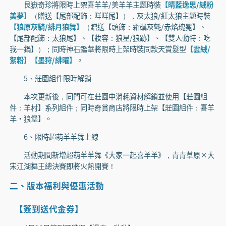
艮嶽奇珍將限時上架喜羊羊/美羊羊主題時裝
【晴藍逸思/絨粉
美夢】
（贈送【尾部配飾：咩咩尾】），灰太狼/紅太狼主題時裝
【狼原灰騎/緋月狼舞】
（贈送【頭飾：霜礪灰氈/赤焰瑰冕】、
【尾部配飾：太狼尾】、【妝容：狼星/狼跡】、【雙人動特：吃
我一鍋】）；同時神石鑑華將限時上架時裝同款天賞髮型
【雲絨/
絮粉】【墨狩/緋曜】
。
5、莊園組件限時解鎖
本次更新後，同門可在莊園中消耗資材解鎖並使用【莊園組
件：羊村】系列組件；同時奇賞商店將限時上架【莊園組件：喜羊
羊·狼堡】。
6、限時超萌羊羊舞上線
活動期間新增超萌羊羊舞《大家一起喜羊羊》，青青草原×大
宋江湖舞王總決賽即將火熱開賽！
二、版本福利與優惠活動
【簽到送代金券】