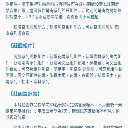
樹組件、鳴玉集-百川集樂譜（獲得後可在莊小園處設置為莊園背
景音樂）等，還可製作驚奇系列節日組件，活動期間驚奇樹將始終
保持當季，2.2.4版本活動關閉後，驚奇樹將不可種植。
新增奇思妙想配方：新增驚奇系列配方，可在奇思妙想坊-驚
奇系列處查看。
【莊園組件】
開放系列風格組件：新增花境系列組件、新增寒林系列室內組
件、新增驚奇系列組件、新增可交互組件花境·穿梭鏡，可交互組
件幕布，可交互組件驚奇·學步車、驚奇樹 亮晶晶，可交互組件葫
蘆藤，可交互組件花境·旋轉木馬、花境·音揚等，新增灌木·花
境系列、枯木·寒林系列。
【莊園設計站】
本月莊園作品榜單前80名玩家可定價售賣範本（本月最後一天
結束熱度排行），定價公示期為7天，期間玩家定價互不可見，逾
期視為放棄。
範本定價時長為3天，3天後如有逾期未定價作品，我們將按照