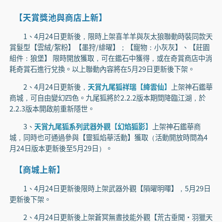
【天賞獎池與商店上新】
1、4月24日更新後，限時上架喜羊羊與灰太狼聯動時裝同款天
賞髮型【雲絨/絮粉】【墨狩/緋曜】；【寵物：小灰灰】、【莊園
組件：狼堡】 限時開放獲取，可在鑑石中獲得，或在奇賞商店中消
耗奇賞石進行兌換。以上聯動內容將在5月29日更新後下架。
2、4月24日更新後，
天賞九尾狐祥瑞【絳雲仙】
上架神石鑑華
商城，可自由變幻四色。九尾狐將於2.2.2版本期間降臨江湖，於
2.2.3版本開啟前重新隱世。
3、
天賞九尾狐系列武器外觀【幻焰狐影】
上架神石鑑華商
城，同時也可通過參與【靈狐焰華活動】獲取（活動開放時間為4
月24日版本更新後至5月29日）。
【商城上新】
1、4月24日更新後限時上架武器外觀【隕曜明暉】，5月29日
更新後下架。
2、4月24日更新後上架蒼冥無晝技能外觀【荒古垂聞·羽獵天