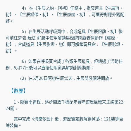
4） 在《生辰之約·阿初》任務中，提交道具【生辰冠·
初】、【生辰綬帶·初】、【生辰靉靆·初】，可獲得對應外觀配
飾。
5）在生辰活動呼吸頁中，合成道具【生辰燈牌·初】後
可前往背包-玩法-好感中使用解鎖舉燈牌閑趣表情動作【耀燈·
初】；合成道具【生辰影燈·初】即可解鎖玩具盒：【生辰影燈·
初】。
6）如果在呼吸頁合成了各類生辰道具，但錯過了活動任
務，5月27日後可以直接使用道具解鎖對應獎勵。
（2）在5月20日阿初生辰當天，生辰閒談限時開放。
【遊歷】
1、隨賽季進程，逐步開放千機紀年賽年遊歷風雅宋主線第22-
24關：
其中完成《海棠依舊》後，遊歷寶箱將解鎖掉落：121裝等百
煉裝備。