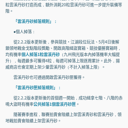
粒雲溪丹砂打造而成，額外消耗20粒雲溪丹砂可進一步提升裝備等
階。
「雲溪丹砂掉落規則」：
●個人掉落：
從2.2.2版本更新後，參與競技·江湖段位玩法、5月4日後解
鎖領地戰金戈點階段獎勵、開啟高階緝盜寶箱、競技優勝寶箱時，
均有機率
個人掉落1粒雲溪丹砂
（九州飛光版本內掉落機率大幅提
升），每週最多可獲得4粒，每週可掉落上限逐周累計。此外，揚
威商店也會定期上架少量雲溪丹砂（不計入掉落上限）。
雲溪丹砂也可通過開啟雲溪丹砂匣獲得。
「雲溪丹砂匣掉落規則」：
從2.2.2版本更新後的首個週一開始，成功緝拿七階、八階的赤
鳴大盜時有機率
公共掉落1個雲溪丹砂匣
。
隨著賽季進程，聯賽拍賣會陸續上架雲溪青砂和雲溪丹砂，領
地戰拍賣會陸續上架雲溪丹砂。