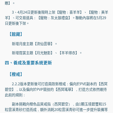
瞻】。
3、4月24日更新後限時上架【寵物：喜羊羊】、【寵物：美羊
羊】、可交易道具：【寵物：灰太狼禮盒】。聯動內容將在5月29
日更新後下架。
【館藏】
新增月度主題【流仙雲華】。
新增霓裳主題【月光魅影】、【羊羊得衣】。
四、養成及重要系統更新
【橙戒】
2.2.2版本更新後可打造兩款新橙戒：偏向於PVE副本的【西冥
碧空】，以及偏向於PVP競技的【西冥瑤華】，打造方式依然維持
此前的規則：
副本挑戰向橙色品質戒指（西冥碧空），由1顆玉境碧璽和15
粒雲溪青砂打造而成，額外消耗20粒雲溪青砂可進一步提升裝備等