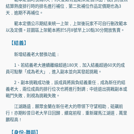
結算熱度排行時的排名進行補位，第二批補位作品定價期也為3
天，逾期不再補位。
範本定價公示期結束統一上架，上架後玩家不可自行刪改範本
以及定價。莊園區上架範本將於5月8號早上10點30分開放售賣。
【結義】
新增結義老大替換功能：
1、若結義老大連續離線超過180天，加入結義超過60天的成
員可點擊「成為老大」，進入副本並向其發起挑戰。
2、副本挑戰成功後，該成員將肩負結義重任，成為新任的結
義老大，兩位成員的排行位次也將進行對調；中途退出挑戰副本或
戰鬥失敗，則視為挑戰失敗。
江湖路遠，願眾金蘭在新任老大的帶領下守望相助，砥礪前
行！亦期盼昔日老大早日回歸，續寫前程，重新躍馬江湖道，萬里
鵬程高！
【身份-舞蹈】