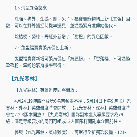
1、海量異色襲來：
除貓、狗外，企鵝、鹿、兔子、福寶寶寵物均上新【異色】因
數。可以在野外捕捉時機率遇見，並通過繁育遺傳給後代。
除桔梗、熒綠、丹紅外新增了「甜橙」的異色因數。
2、兔型福寶寶繁育偏色上新：
兔型福寶寶新增可繁育偏色「綺麗粉」、「雪落櫻」。可通過
盈盈粉、雪紛紛繁育機率獲得。
【九光寒林】
【九光寒林】英雄難度即將開放：
4月24日9時將開放第6名首領墨不逆，5月14日上午9時【九光
寒林·外林】英雄難度將會開放，【九光寒林·深林】英雄難度將
會在2.2.3版本開放！【九光寒林】團隊副本進入等級要求為79
級，滿足等級要求的同門可組成12人團隊打開副本介面前往。
參與【九光寒林·英雄難度】，可獲得全新獨珍裝備、121-