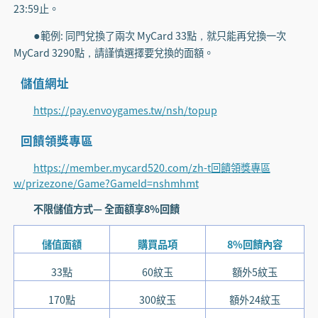
23:59止。
範例: 同門兌換了兩次 MyCard 33點，就只能再兌換一次
●
MyCard 3290點，請謹慎選擇要兌換的面額。
儲值網址
https://pay.envoygames.tw/nsh/topup
回饋領獎專區
https://member.mycard520.com/zh-t回饋領獎專區
w/prizezone/Game?GameId=nshmhmt
不限儲值方式— 全面額享8%回饋
儲值面額
購買品項
8%回饋內容
33點
60紋玉
額外5紋玉
170點
300紋玉
額外24紋玉