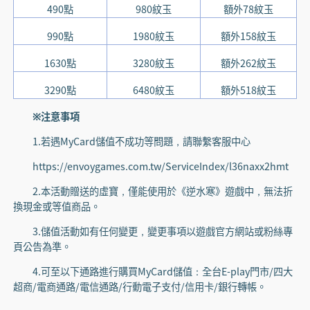
490點
980紋玉
額外78紋玉
990點
1980紋玉
額外158紋玉
1630點
3280紋玉
額外262紋玉
3290點
6480紋玉
額外518紋玉
※注意事項
1.若遇MyCard儲值不成功等問題，請聯繫客服中心
https://envoygames.com.tw/ServiceIndex/l36naxx2hmt
2.本活動贈送的虛寶，僅能使用於《逆水寒》遊戲中，無法折
換現金或等值商品。
3.儲值活動如有任何變更，變更事項以遊戲官方網站或粉絲專
頁公告為準。
4.可至以下通路進行購買MyCard儲值：全台E-play門市/四大
超商/電商通路/電信通路/行動電子支付/信用卡/銀行轉帳。